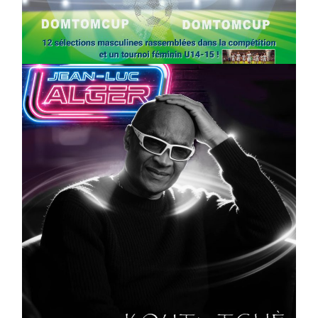
Foot : la DTC 2026 approche
On
03/04/2026
by
Webmaster2Risi
CULTURE
MUSICALE
Artiste W2R : Jean Luc ALGER
On
02/04/2026
by
Webmaster2Risi