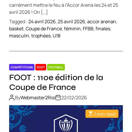
carrément mettre le feu à l’Accor Arena les 24 et 25
avril 2026 ! On […]
Tagged :
24 avril 2026
,
25 avril 2026
,
accor arenan
,
basket
,
Coupe de France
,
féminin
,
FFBB
,
finales
,
masculin
,
trophées
,
U18
COMPÉTITIONS
FOOT
FOOTBALL
FOOT : 110e édition de la
Coupe de France
By
Webmaster2Risi
22/02/2026
1 min read