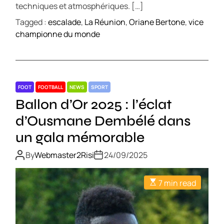
techniques et atmosphériques. […]
Tagged :
escalade
,
La Réunion
,
Oriane Bertone
,
vice
championne du monde
FOOT
FOOTBALL
NEWS
SPORT
Ballon d’Or 2025 : l’éclat
d’Ousmane Dembélé dans
un gala mémorable
By
Webmaster2Risi
24/09/2025
7 min read