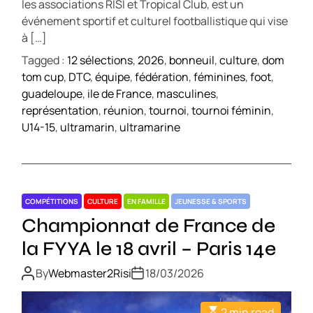
les associations RISI et Tropical Club, est un
événement sportif et culturel footballistique qui vise
à […]
Tagged :
12 sélections
,
2026
,
bonneuil
,
culture
,
dom
tom cup
,
DTC
,
équipe
,
fédération
,
féminines
,
foot
,
guadeloupe
,
ile de France
,
masculines
,
représentation
,
réunion
,
tournoi
,
tournoi féminin
,
U14-15
,
ultramarin
,
ultramarine
COMPÉTITIONS
CULTURE
EN FAMILLE
JEUNESSE & SPORTS
Championnat de France de
la FYYA le 18 avril – Paris 14e
By
Webmaster2Risi
18/03/2026
2 min read