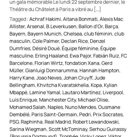
un gala mémorable Le lundi 22 septembre dernier, le
Théâtre du Châtelet à Paris a vibré au […]
Tagged :
Achraf Hakimi
,
Aitana Bonmati
,
Alexis Mac
Allister
,
Arsenal
,
B.Leverkusen
,
Ballon d’Or
,
Barça
,
Bayern
,
Bayern Munich
,
Chelsea
,
club féminin
,
club
masculin
,
Cole Palmer
,
Declan Rice
,
Denzel
Dumfries
,
Désiré Doué
,
Équipe féminine
,
Équipe
masculine
,
Erling Haaland
,
Ewa Pajor
,
Fabián Ruiz
,
FC
Barcelone
,
Florian Wirtz
,
fondation Xana
,
Gerd
Müller
,
Gianluigi Donnarumma
,
Hannah Hampton
,
Harry Kane
,
Joao Neves
,
Johan Cruyff
,
Jude
Bellingham
,
Khvitcha Kvaratskhelia
,
Kopa
,
Kylian
Mbappé
,
Lamine Yamal
,
Lautaro Martínez
,
Liverpool
,
Luis Enrique
,
Manchester City
,
Michael Olise
,
Mohamed Salah
,
Naples
,
Nuno Mendes
,
Ousmane
Dembélé
,
Paris Saint-Germain
,
Pedri
,
Prix Socrates
,
PSG
,
Raphinha
,
Real Madrid
,
Robert Lewandowski
,
Sarina Wiegman
,
Scott McTominay
,
Serhou Guirassy
(Borussia Dortmund)
,
Trophée
,
Vicky Lopez
,
Viktor