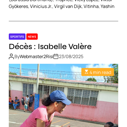
Gyökeres
,
Vinicius Jr.
,
Virgil van Dijk
,
Vitinha
,
Yashin
SPORTIFS
NEWS
Décès : Isabelle Valère
By
Webmaster2Risi
23/08/2025
4 min read