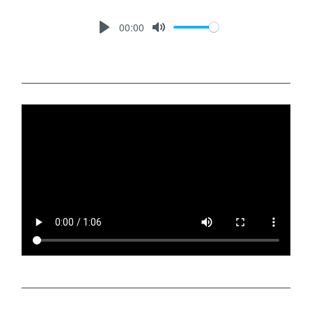
00:00
P
M
L
U
A
T
Y
E