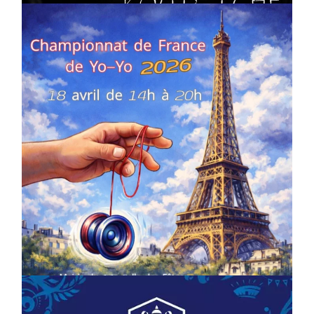
COMPÉTITIONS
CULTURE
EN FAMILLE
JEUNESSE & SPORTS
Championnat de France de la FYYA
le 18 avril – Paris 14e
On
18/03/2026
by
Webmaster2Risi