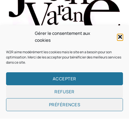
Gérer le consentement aux
CULTURE
MUSICALE
cookies
Souvenir : 1996
W2R aime modérément les cookies mais le site en a besoin pour son
On
05/03/2026
by
Webmaster2Risi
optimisation. Merci de les accepter pour bénéficier des meilleurs services
dans ce site.
ACCEPTER
REFUSER
Copyright © 2026
Designed & Developed by
ThemeinWP Team
PRÉFÉRENCES