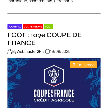
martinique
,
sport féminin
,
ultramarin
FOOTBALL
COMPÉTITIONS
FOOT
FOOT : 109e COUPE DE
FRANCE
By
Webmaster2Risi
19/08/2025
1 min read