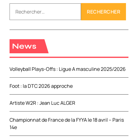
R
e
c
h
e
r
News
c
h
e
Volleyball Plays-Offs : Ligue A masculine 2025/2026
r
Foot : la DTC 2026 approche
:
Artiste W2R : Jean Luc ALGER
Championnat de France de la FYYA le 18 avril – Paris
14e