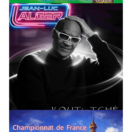
CULTURE
MUSICALE
Artiste W2R : Jean Luc ALGER
On
02/04/2026
by
Webmaster2Risi