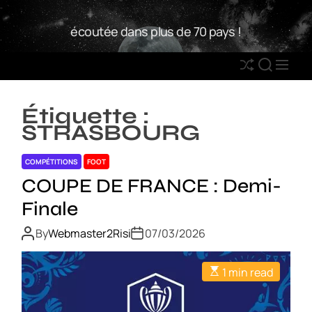
S
W
k
écoutée dans plus de 70 pays !
2
i
R
p
S
S
M
t
h
E
E
o
u
A
N
c
Étiquette :
ff
R
U
o
STRASBOURG
l
C
n
e
H
t
COMPÉTITIONS
FOOT
e
COUPE DE FRANCE : Demi-
n
Finale
t
By
Webmaster2Risi
07/03/2026
1 min read