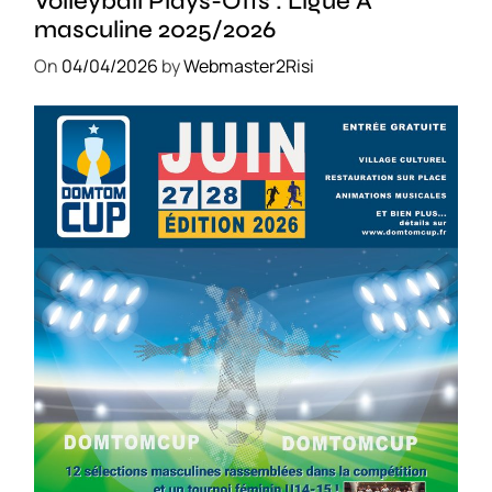
Volleyball Plays-Offs : Ligue A
masculine 2025/2026
On
04/04/2026
by
Webmaster2Risi
SPORT
COMPÉTITIONS
FOOTBALL
JEUNESSE & SPORTS
Foot : la DTC 2026 approche
On
03/04/2026
by
Webmaster2Risi