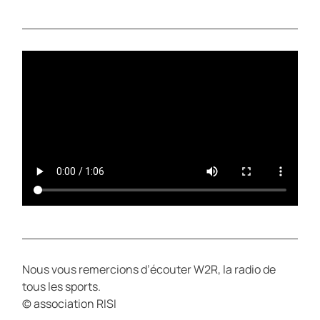
L
U
A
T
Y
E
Nous vous remercions d’écouter W2R, la radio de
tous les sports.
© association RISI