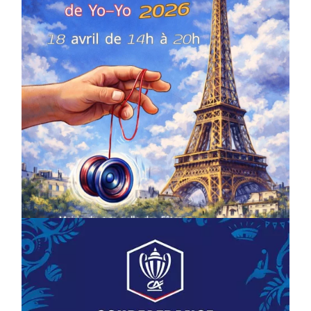
COMPÉTITIONS
CULTURE
EN FAMILLE
JEUNESSE & SPORTS
Championnat de France de la FYYA
le 18 avril – Paris 14e
On
18/03/2026
by
Webmaster2Risi