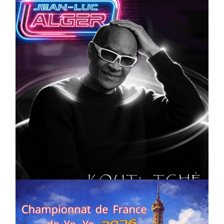
CULTURE
MUSICALE
Artiste W2R : Jean Luc ALGER
On
02/04/2026
by
Webmaster2Risi