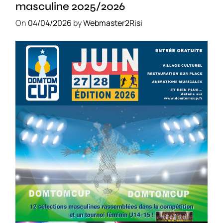
masculine 2025/2026
On
04/04/2026
by
Webmaster2Risi
SPORT
COMPÉTITIONS
FOOTBALL
JEUNESSE & SPORTS
Foot : la DTC 2026 approche
On
03/04/2026
by
Webmaster2Risi