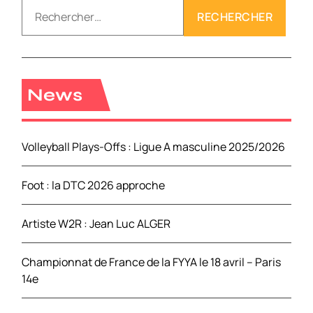
R
e
c
h
e
r
News
c
h
e
Volleyball Plays-Offs : Ligue A masculine 2025/2026
r
Foot : la DTC 2026 approche
:
Artiste W2R : Jean Luc ALGER
Championnat de France de la FYYA le 18 avril – Paris
14e