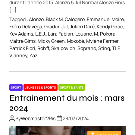
durant l’année 2015. Alonzo & Jul Normal Alonzo Finis
[…]
Tagged :
Alonzo
,
Black M
,
Calogero
,
Emmanuel Moire
,
Fréro Delavega
,
Gradur
,
Jul
,
Julien Doré
,
Kendji Girac
,
Kev Adams
,
L.E.J.
,
Lara Fabian
,
Louane
,
M. Pokora
,
Maître Gims
,
Micky Green
,
Mokobé
,
Mylène Farmer
,
Patrick Fiori
,
Rohff
,
Skalpovich
,
Soprano
,
Sting
,
TLF
,
Vianney
,
Zaz
SPORT
JEUNESSE & SPORTS
SPORT & SANTÉ
Entrainement du mois : mars
2024
By
Webmaster2Risi
28/03/2024