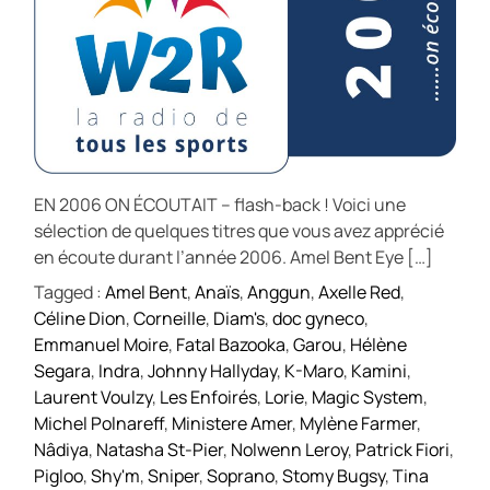
EN 2006 ON ÉCOUTAIT – flash-back ! Voici une
sélection de quelques titres que vous avez apprécié
en écoute durant l’année 2006. Amel Bent Eye […]
Tagged :
Amel Bent
,
Anaïs
,
Anggun
,
Axelle Red
,
Céline Dion
,
Corneille
,
Diam's
,
doc gyneco
,
Emmanuel Moire
,
Fatal Bazooka
,
Garou
,
Hélène
Segara
,
Indra
,
Johnny Hallyday
,
K-Maro
,
Kamini
,
Laurent Voulzy
,
Les Enfoirés
,
Lorie
,
Magic System
,
Michel Polnareff
,
Ministere Amer
,
Mylène Farmer
,
Nâdiya
,
Natasha St-Pier
,
Nolwenn Leroy
,
Patrick Fiori
,
Pigloo
,
Shy'm
,
Sniper
,
Soprano
,
Stomy Bugsy
,
Tina