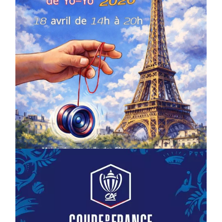
COMPÉTITIONS
CULTURE
EN FAMILLE
JEUNESSE & SPORTS
Championnat de France de la FYYA
le 18 avril – Paris 14e
On
18/03/2026
by
Webmaster2Risi