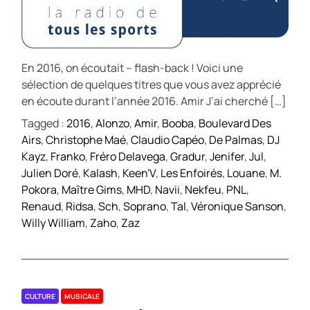
En 2016, on écoutait – flash-back ! Voici une
sélection de quelques titres que vous avez apprécié
en écoute durant l’année 2016. Amir J’ai cherché […]
Tagged :
2016
,
Alonzo
,
Amir
,
Booba
,
Boulevard Des
Airs
,
Christophe Maé
,
Claudio Capéo
,
De Palmas
,
DJ
Kayz
,
Franko
,
Fréro Delavega
,
Gradur
,
Jenifer
,
Jul
,
Julien Doré
,
Kalash
,
Keen'V
,
Les Enfoirés
,
Louane
,
M.
Pokora
,
Maître Gims
,
MHD
,
Navii
,
Nekfeu
,
PNL
,
Renaud
,
Ridsa
,
Sch
,
Soprano
,
Tal
,
Véronique Sanson
,
Willy William
,
Zaho
,
Zaz
CULTURE
MUSICALE