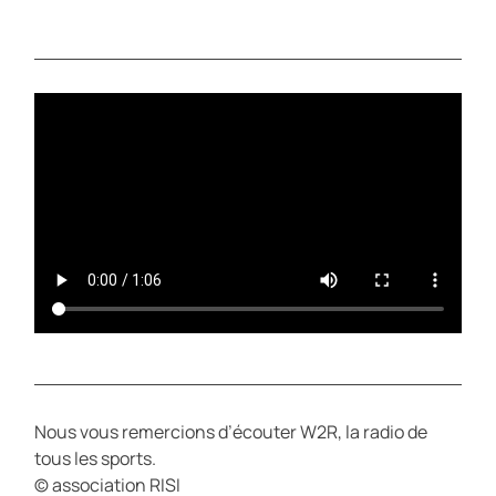
L
U
A
T
Y
E
Nous vous remercions d’écouter W2R, la radio de
tous les sports.
© association RISI