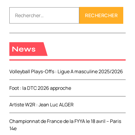
R
e
c
h
e
r
News
c
h
e
Volleyball Plays-Offs : Ligue A masculine 2025/2026
r
Foot : la DTC 2026 approche
:
Artiste W2R : Jean Luc ALGER
Championnat de France de la FYYA le 18 avril – Paris
14e