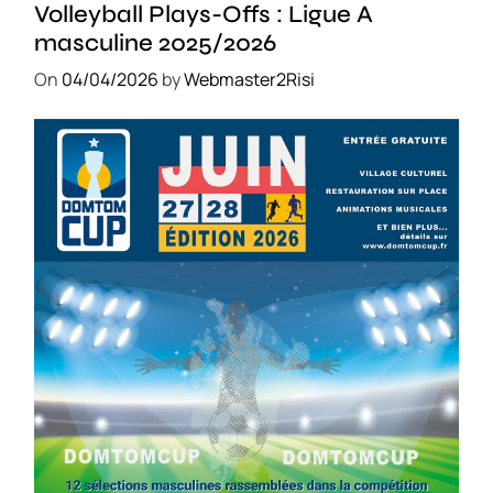
Volleyball Plays-Offs : Ligue A
masculine 2025/2026
On
04/04/2026
by
Webmaster2Risi
SPORT
COMPÉTITIONS
FOOTBALL
JEUNESSE & SPORTS
Foot : la DTC 2026 approche
On
03/04/2026
by
Webmaster2Risi