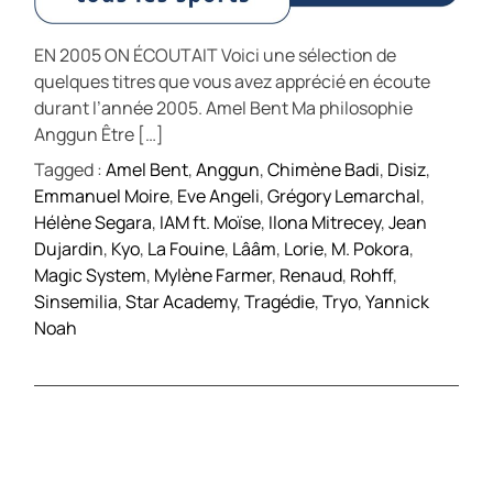
EN 2005 ON ÉCOUTAIT Voici une sélection de
quelques titres que vous avez apprécié en écoute
durant l’année 2005. Amel Bent Ma philosophie
Anggun Être […]
Tagged :
Amel Bent
,
Anggun
,
Chimène Badi
,
Disiz
,
Emmanuel Moire
,
Eve Angeli
,
Grégory Lemarchal
,
Hélène Segara
,
IAM ft. Moïse
,
Ilona Mitrecey
,
Jean
Dujardin
,
Kyo
,
La Fouine
,
Lââm
,
Lorie
,
M. Pokora
,
Magic System
,
Mylène Farmer
,
Renaud
,
Rohff
,
Sinsemilia
,
Star Academy
,
Tragédie
,
Tryo
,
Yannick
Noah