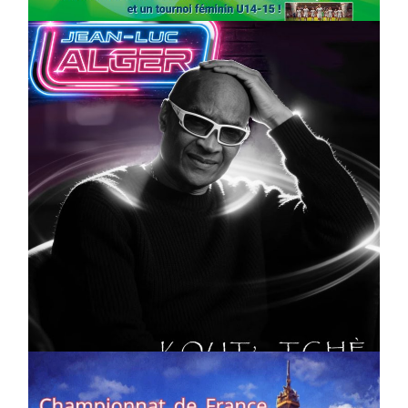
CULTURE
MUSICALE
Artiste W2R : Jean Luc ALGER
On
02/04/2026
by
Webmaster2Risi