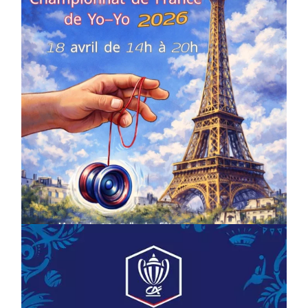
COMPÉTITIONS
CULTURE
EN FAMILLE
JEUNESSE & SPORTS
Championnat de France de la FYYA
le 18 avril – Paris 14e
On
18/03/2026
by
Webmaster2Risi