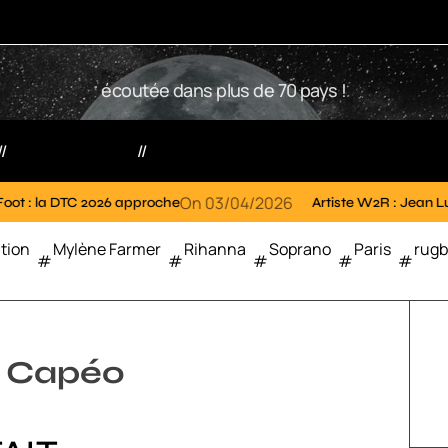
W
écoutée dans plus de 70 pays !
2
R
Votre radio
Partenaires
On
03/04/2026
O
 2026 approche
Artiste W2R : Jean Luc ALGER
tion
Mylène Farmer
Rihanna
Soprano
Paris
rug
o Capéo