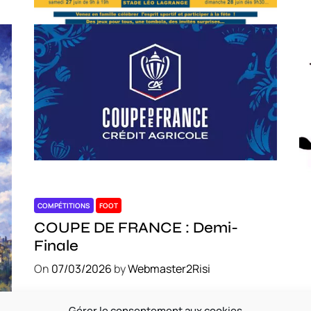
COMPÉTITIONS
FOOT
C
COUPE DE FRANCE : Demi-
S
Finale
O
On
07/03/2026
by
Webmaster2Risi
Gérer le consentement aux cookies