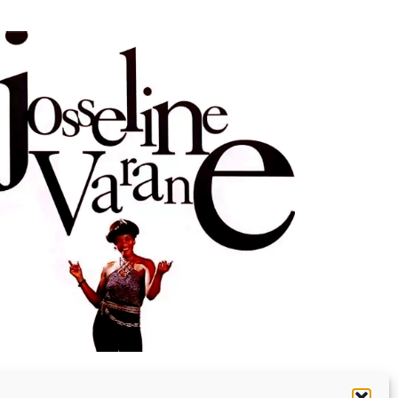
ULTURE
MUSICALE
ouvenir : 1996
n
05/03/2026
by
Webmaster2Risi