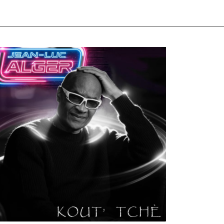
ULTURE
MUSICALE
rtiste W2R : Jean Luc ALGER
n
02/04/2026
by
Webmaster2Risi