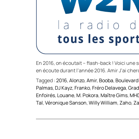
En 2016, on écoutait – flash-back ! Voici une 
en écoute durant l’année 2016. Amir J’ai cher
Tagged :
2016
,
Alonzo
,
Amir
,
Booba
,
Boulevard 
Palmas
,
DJ Kayz
,
Franko
,
Fréro Delavega
,
Grad
Enfoirés
,
Louane
,
M. Pokora
,
Maître Gims
,
MH
Tal
,
Véronique Sanson
,
Willy William
,
Zaho
,
Za