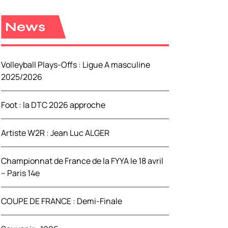
e
r
News
c
h
e
Volleyball Plays-Offs : Ligue A masculine
r
2025/2026
:
Foot : la DTC 2026 approche
Artiste W2R : Jean Luc ALGER
Championnat de France de la FYYA le 18 avril
– Paris 14e
COUPE DE FRANCE : Demi-Finale