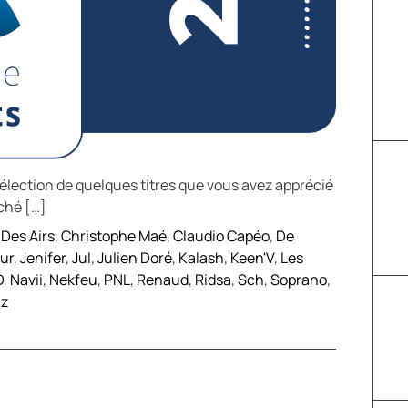
sélection de quelques titres que vous avez apprécié
ché […]
Des Airs
,
Christophe Maé
,
Claudio Capéo
,
De
ur
,
Jenifer
,
Jul
,
Julien Doré
,
Kalash
,
Keen'V
,
Les
D
,
Navii
,
Nekfeu
,
PNL
,
Renaud
,
Ridsa
,
Sch
,
Soprano
,
z