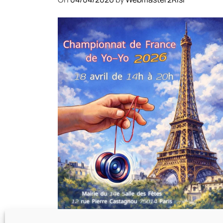
COMPÉTITIONS
CULTURE
EN FAMILLE
JEUNESSE & SPORTS
Championnat de France de la
FYYA le 18 avril – Paris 14e
On
18/03/2026
by
Webmaster2Risi