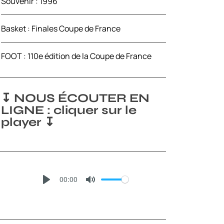
Souvenir : 1996
Basket : Finales Coupe de France
FOOT : 110e édition de la Coupe de France
↧ NOUS ÉCOUTER EN
LIGNE : cliquer sur le
player ↧
00:00
P
M
L
U
A
T