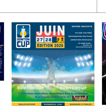
SPORT
COMPÉTITIONS
FOOTBALL
JEUNESSE & SPORTS
C
Foot : la DTC 2026 approche
A
On
03/04/2026
by
Webmaster2Risi
O