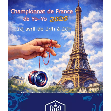
COMPÉTITIONS
CULTURE
EN FAMILLE
JEUNESSE & SPORTS
Championnat de France de la FYYA
le 18 avril – Paris 14e
On
18/03/2026
by
Webmaster2Risi