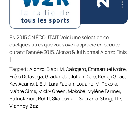
EN 2015 ON ÉCOUTAIT Voici une sélection de
quelques titres que vous avez apprécié en écoute
durant l’année 2015. Alonzo & Jul Normal Alonzo Finis
[…]
Tagged :
Alonzo
,
Black M
,
Calogero
,
Emmanuel Moire
,
Fréro Delavega
,
Gradur
,
Jul
,
Julien Doré
,
Kendji Girac
,
Kev Adams
,
L.E.J.
,
Lara Fabian
,
Louane
,
M. Pokora
,
Maître Gims
,
Micky Green
,
Mokobé
,
Mylène Farmer
,
Patrick Fiori
,
Rohff
,
Skalpovich
,
Soprano
,
Sting
,
TLF
,
Vianney
,
Zaz