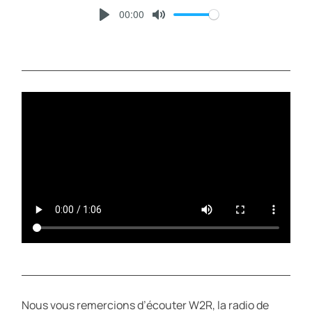
00:00
P
M
L
U
A
T
Y
E
Nous vous remercions d’écouter W2R, la radio de