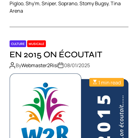
Pigloo
,
Shy'm
,
Sniper
,
Soprano
,
Stomy Bugsy
,
Tina
Arena
CULTURE
MUSICALE
EN 2015 ON ÉCOUTAIT
By
Webmaster2Risi
08/01/2025
1 min read