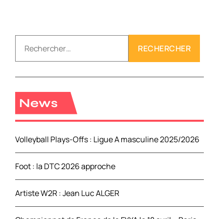
R
e
c
h
e
r
News
c
h
e
Volleyball Plays-Offs : Ligue A masculine 2025/2026
r
Foot : la DTC 2026 approche
:
Artiste W2R : Jean Luc ALGER