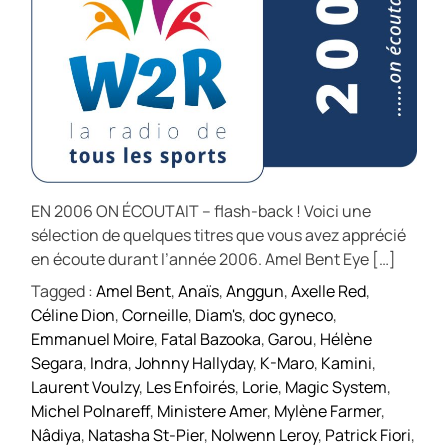
EN 2006 ON ÉCOUTAIT – flash-back ! Voici une
sélection de quelques titres que vous avez apprécié
en écoute durant l’année 2006. Amel Bent Eye […]
Tagged :
Amel Bent
,
Anaïs
,
Anggun
,
Axelle Red
,
Céline Dion
,
Corneille
,
Diam's
,
doc gyneco
,
Emmanuel Moire
,
Fatal Bazooka
,
Garou
,
Hélène
Segara
,
Indra
,
Johnny Hallyday
,
K-Maro
,
Kamini
,
Laurent Voulzy
,
Les Enfoirés
,
Lorie
,
Magic System
,
Michel Polnareff
,
Ministere Amer
,
Mylène Farmer
,
Nâdiya
,
Natasha St-Pier
,
Nolwenn Leroy
,
Patrick Fiori
,