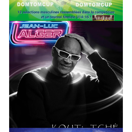
Foot : la DTC 2026 approche
On
03/04/2026
by
Webmaster2Risi
CULTURE
MUSICALE
Artiste W2R : Jean Luc ALGER
On
02/04/2026
by
Webmaster2Risi