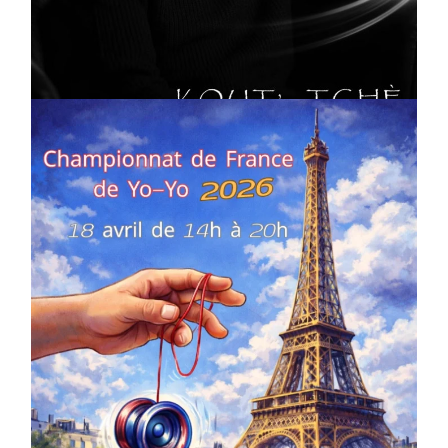
Artiste W2R : Jean Luc ALGER
On
02/04/2026
by
Webmaster2Risi
COMPÉTITIONS
CULTURE
EN FAMILLE
JEUNESSE & SPORTS
Championnat de France de la FYYA
le 18 avril – Paris 14e