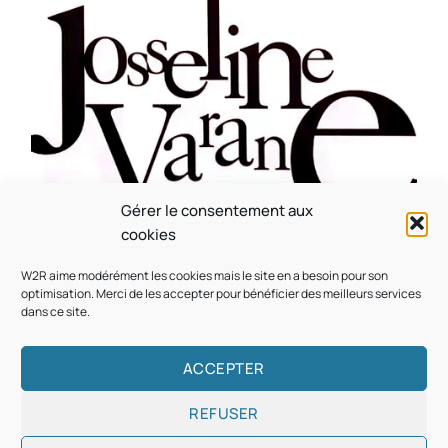
Gérer le consentement aux
CULTURE
MUSICALE
cookies
Souvenir : 1996
W2R aime modérément les cookies mais le site en a besoin pour son
On
05/03/2026
by
Webmaster2Risi
optimisation. Merci de les accepter pour bénéficier des meilleurs services
dans ce site.
ACCEPTER
REFUSER
Copyright © 2026