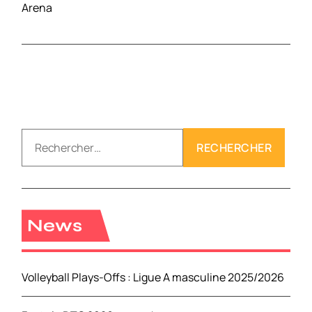
Arena
R
e
c
h
e
r
News
c
h
e
Volleyball Plays-Offs : Ligue A masculine 2025/2026
r