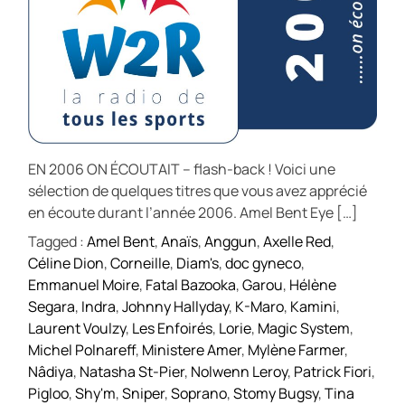
EN 2006 ON ÉCOUTAIT – flash-back ! Voici une
sélection de quelques titres que vous avez apprécié
en écoute durant l’année 2006. Amel Bent Eye […]
Tagged :
Amel Bent
,
Anaïs
,
Anggun
,
Axelle Red
,
Céline Dion
,
Corneille
,
Diam's
,
doc gyneco
,
Emmanuel Moire
,
Fatal Bazooka
,
Garou
,
Hélène
Segara
,
Indra
,
Johnny Hallyday
,
K-Maro
,
Kamini
,
Laurent Voulzy
,
Les Enfoirés
,
Lorie
,
Magic System
,
Michel Polnareff
,
Ministere Amer
,
Mylène Farmer
,
Nâdiya
,
Natasha St-Pier
,
Nolwenn Leroy
,
Patrick Fiori
,
Pigloo
,
Shy'm
,
Sniper
,
Soprano
,
Stomy Bugsy
,
Tina