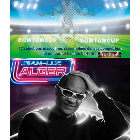
SPORT
COMPÉTITIONS
FOOTBALL
JEUNESSE & SPORTS
Foot : la DTC 2026 approche
On
03/04/2026
by
Webmaster2Risi
CULTURE
MUSICALE