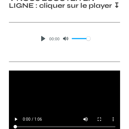
LIGNE : cliquer sur le player ↧
00:00
P
M
L
U
A
T
Y
E