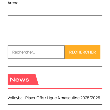
Arena
R
e
c
h
e
r
News
c
h
e
Volleyball Plays-Offs : Ligue A masculine 2025/2026
r