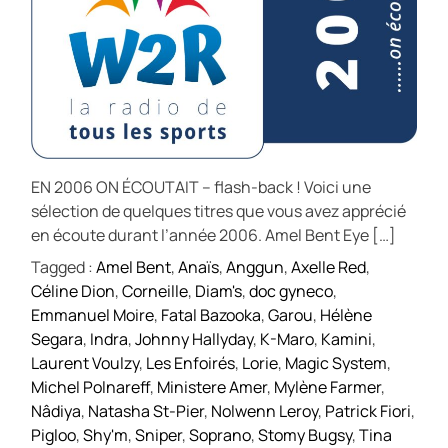
EN 2006 ON ÉCOUTAIT – flash-back ! Voici une
sélection de quelques titres que vous avez apprécié
en écoute durant l’année 2006. Amel Bent Eye […]
Tagged :
Amel Bent
,
Anaïs
,
Anggun
,
Axelle Red
,
Céline Dion
,
Corneille
,
Diam's
,
doc gyneco
,
Emmanuel Moire
,
Fatal Bazooka
,
Garou
,
Hélène
Segara
,
Indra
,
Johnny Hallyday
,
K-Maro
,
Kamini
,
Laurent Voulzy
,
Les Enfoirés
,
Lorie
,
Magic System
,
Michel Polnareff
,
Ministere Amer
,
Mylène Farmer
,
Nâdiya
,
Natasha St-Pier
,
Nolwenn Leroy
,
Patrick Fiori
,
Pigloo
,
Shy'm
,
Sniper
,
Soprano
,
Stomy Bugsy
,
Tina