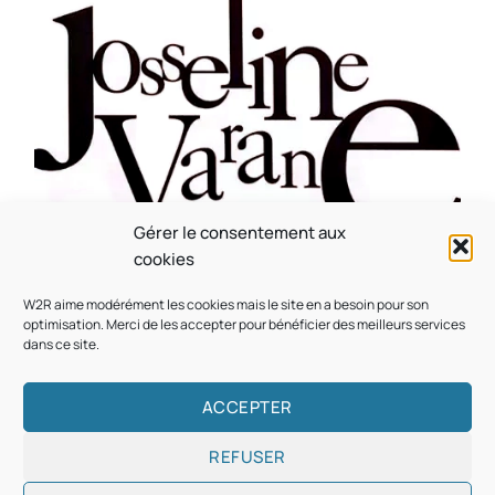
Gérer le consentement aux
CULTURE
MUSICALE
cookies
Souvenir : 1996
W2R aime modérément les cookies mais le site en a besoin pour son
On
05/03/2026
by
Webmaster2Risi
optimisation. Merci de les accepter pour bénéficier des meilleurs services
dans ce site.
ACCEPTER
REFUSER
Copyright © 2026