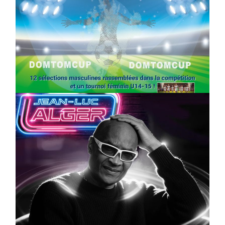
SPORT
COMPÉTITIONS
FOOTBALL
JEUNESSE & SPORTS
Foot : la DTC 2026 approche
On
03/04/2026
by
Webmaster2Risi
CULTURE
MUSICALE