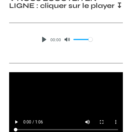
LIGNE : cliquer sur le player ↧
00:00
P
M
L
U
A
T
Y
E