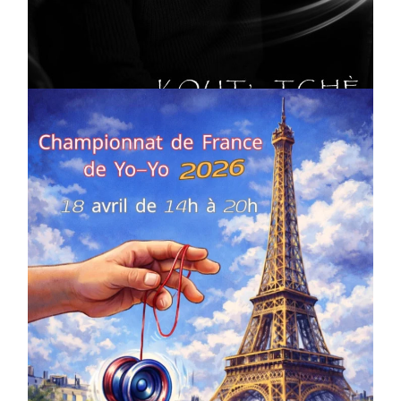
Artiste W2R : Jean Luc ALGER
On
02/04/2026
by
Webmaster2Risi
COMPÉTITIONS
CULTURE
EN FAMILLE
JEUNESSE & SPORTS
Championnat de France de la FYYA
le 18 avril – Paris 14e