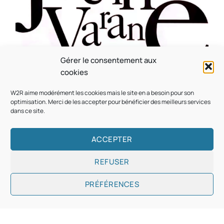
Gérer le consentement aux
CULTURE
MUSICALE
cookies
Souvenir : 1996
W2R aime modérément les cookies mais le site en a besoin pour son
On
05/03/2026
by
Webmaster2Risi
optimisation. Merci de les accepter pour bénéficier des meilleurs services
dans ce site.
ACCEPTER
REFUSER
Copyright © 2026
Designed & Developed by
ThemeinWP Team
PRÉFÉRENCES