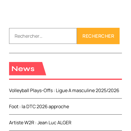
R
e
c
h
e
r
News
c
h
e
Volleyball Plays-Offs : Ligue A masculine 2025/2026
r
Foot : la DTC 2026 approche
:
Artiste W2R : Jean Luc ALGER