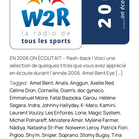
EN 2006 ON ÉCOUTAIT – flash-back ! Voici une
sélection de quelques titres que vous avez apprécié
en écoute durant l’année 2006. Amel Bent Eye […]
Tagged :
Amel Bent
,
Anaïs
,
Anggun
,
Axelle Red
,
Céline Dion
,
Corneille
,
Diam's
,
doc gyneco
,
Emmanuel Moire
,
Fatal Bazooka
,
Garou
,
Hélène
Segara
,
Indra
,
Johnny Hallyday
,
K-Maro
,
Kamini
,
Laurent Voulzy
,
Les Enfoirés
,
Lorie
,
Magic System
,
Michel Polnareff
,
Ministere Amer
,
Mylène Farmer
,
Nâdiya
,
Natasha St-Pier
,
Nolwenn Leroy
,
Patrick Fiori
,
Pigloo
,
Shy'm
,
Sniper
,
Soprano
,
Stomy Bugsy
,
Tina