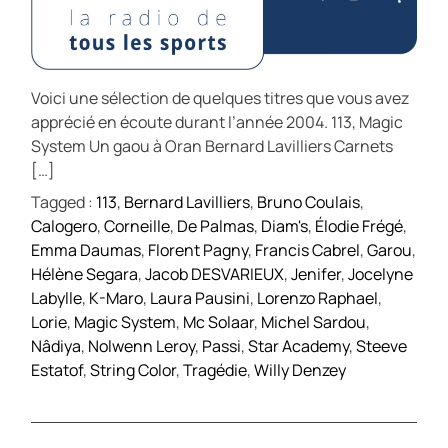
Voici une sélection de quelques titres que vous avez
apprécié en écoute durant l’année 2004. 113, Magic
System Un gaou à Oran Bernard Lavilliers Carnets
[…]
Tagged :
113
,
Bernard Lavilliers
,
Bruno Coulais
,
Calogero
,
Corneille
,
De Palmas
,
Diam's
,
Élodie Frégé
,
Emma Daumas
,
Florent Pagny
,
Francis Cabrel
,
Garou
,
Hélène Segara
,
Jacob DESVARIEUX
,
Jenifer
,
Jocelyne
Labylle
,
K-Maro
,
Laura Pausini
,
Lorenzo Raphael
,
Lorie
,
Magic System
,
Mc Solaar
,
Michel Sardou
,
Nâdiya
,
Nolwenn Leroy
,
Passi
,
Star Academy
,
Steeve
Estatof
,
String Color
,
Tragédie
,
Willy Denzey