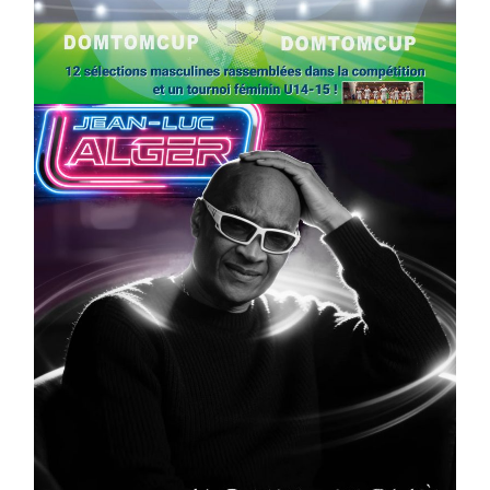
Foot : la DTC 2026 approche
On
03/04/2026
by
Webmaster2Risi
CULTURE
MUSICALE
Artiste W2R : Jean Luc ALGER
On
02/04/2026
by
Webmaster2Risi