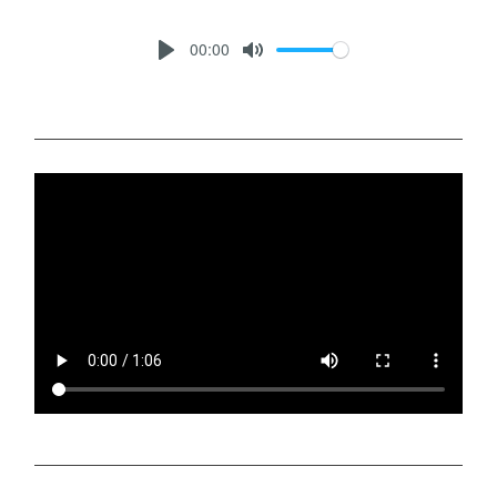
00:00
P
M
L
U
A
T
Y
E