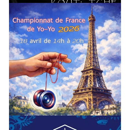
COMPÉTITIONS
CULTURE
EN FAMILLE
JEUNESSE & SPORTS
Championnat de France de la FYYA
le 18 avril – Paris 14e
On
18/03/2026
by
Webmaster2Risi