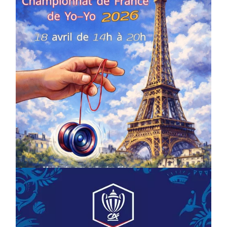
COMPÉTITIONS
CULTURE
EN FAMILLE
JEUNESSE & SPORTS
Championnat de France de la FYYA
le 18 avril – Paris 14e
On
18/03/2026
by
Webmaster2Risi