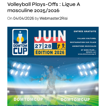
Volleyball Plays-Offs : Ligue A
masculine 2025/2026
On
04/04/2026
by
Webmaster2Risi
SPORT
COMPÉTITIONS
FOOTBALL
JEUNESSE & SPORTS
Foot : la DTC 2026 approche
On
03/04/2026
by
Webmaster2Risi