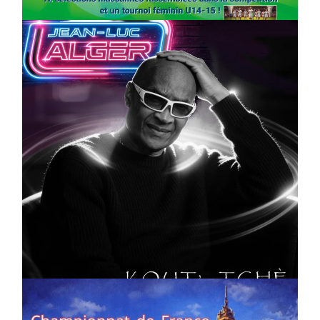
CULTURE
MUSICALE
Artiste W2R : Jean Luc ALGER
On
02/04/2026
by
Webmaster2Risi