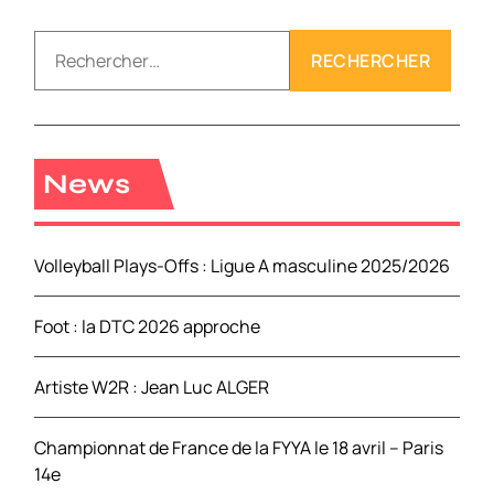
R
e
c
h
e
r
News
c
h
e
Volleyball Plays-Offs : Ligue A masculine 2025/2026
r
Foot : la DTC 2026 approche
:
Artiste W2R : Jean Luc ALGER
Championnat de France de la FYYA le 18 avril – Paris
14e