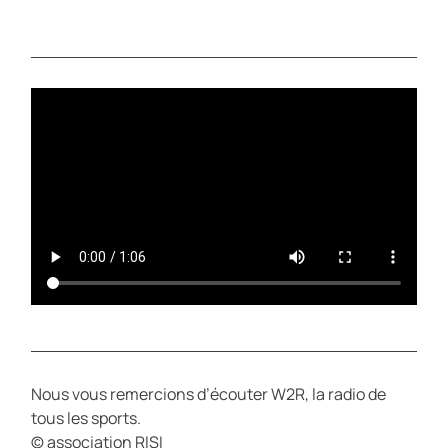
L
U
A
T
Y
E
Nous vous remercions d’écouter W2R, la radio de
tous les sports.
© association RISI