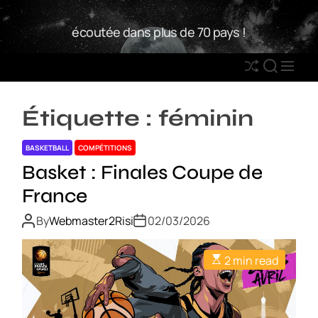
S
W
k
écoutée dans plus de 70 pays !
2
i
R
p
S
S
M
t
h
E
E
o
u
A
N
c
Étiquette :
féminin
ff
R
U
o
l
C
n
BASKETBALL
COMPÉTITIONS
e
H
t
Basket : Finales Coupe de
e
France
n
t
By
Webmaster2Risi
02/03/2026
2 min read