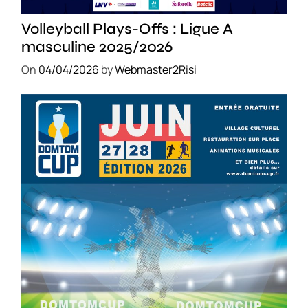
SPORT
Volleyball Plays-Offs : Ligue A
masculine 2025/2026
On
04/04/2026
by
Webmaster2Risi
SPORT
COMPÉTITIONS
FOOTBALL
JEUNESSE & SPORTS
Foot : la DTC 2026 approche