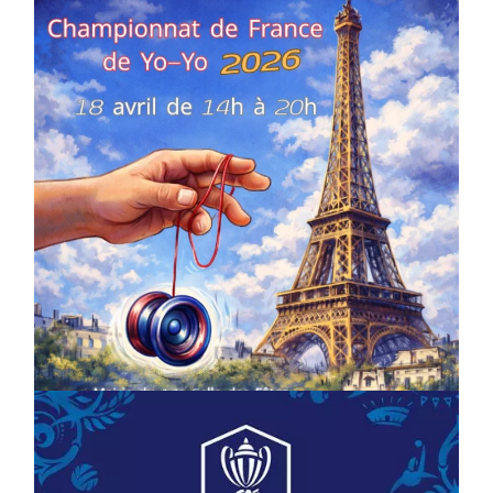
COMPÉTITIONS
CULTURE
EN FAMILLE
JEUNESSE & SPORTS
Championnat de France de la FYYA
le 18 avril – Paris 14e
On
18/03/2026
by
Webmaster2Risi