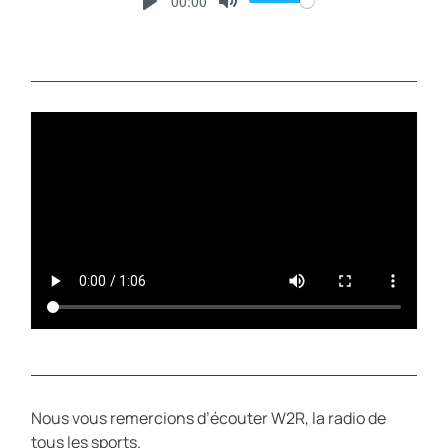
00:00
P
M
L
U
A
T
Y
E
Nous vous remercions d’écouter W2R, la radio de
tous les sports.