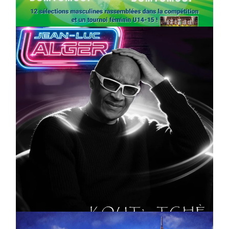
On
03/04/2026
by
Webmaster2Risi
CULTURE
MUSICALE
Artiste W2R : Jean Luc ALGER
On
02/04/2026
by
Webmaster2Risi