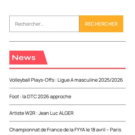
R
e
c
h
e
r
News
c
h
e
Volleyball Plays-Offs : Ligue A masculine 2025/2026
r
Foot : la DTC 2026 approche
:
Artiste W2R : Jean Luc ALGER
Championnat de France de la FYYA le 18 avril – Paris