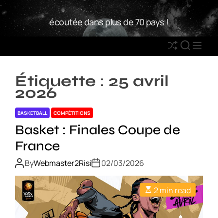
S
W
k
écoutée dans plus de 70 pays !
2
i
R
p
S
S
M
t
h
E
E
o
u
A
N
c
Étiquette :
25 avril
ff
R
U
o
2026
l
C
n
e
H
t
BASKETBALL
COMPÉTITIONS
e
Basket : Finales Coupe de
n
France
t
By
Webmaster2Risi
02/03/2026
2 min read