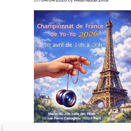
COMPÉTITIONS
CULTURE
EN FAMILLE
JEUNESSE & SPORTS
Championnat de France de la
FYYA le 18 avril – Paris 14e
On
18/03/2026
by
Webmaster2Risi