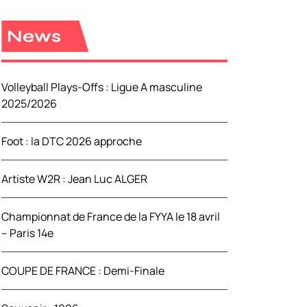
e
r
News
c
h
e
Volleyball Plays-Offs : Ligue A masculine
r
2025/2026
:
Foot : la DTC 2026 approche
Artiste W2R : Jean Luc ALGER
Championnat de France de la FYYA le 18 avril
– Paris 14e
COUPE DE FRANCE : Demi-Finale