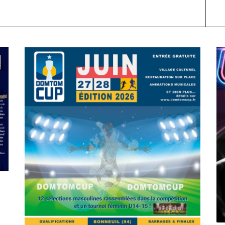
SPORT
COMPÉTITIONS
FOOTBALL
JEUNESSE & SPORTS
C
Foot : la DTC 2026 approche
A
On
03/04/2026
by
Webmaster2Risi
O