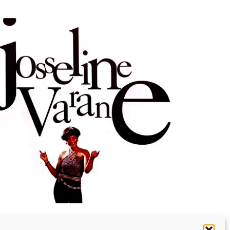
ULTURE
MUSICALE
ouvenir : 1996
n
05/03/2026
by
Webmaster2Risi