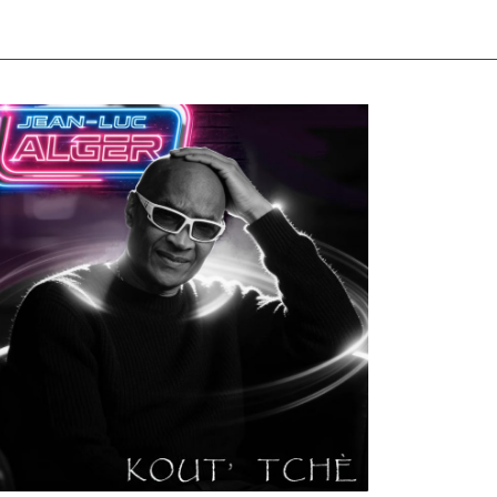
ULTURE
MUSICALE
rtiste W2R : Jean Luc ALGER
n
02/04/2026
by
Webmaster2Risi