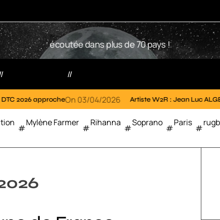
W
écoutée dans plus de 70 pays !
2
R
Votre radio
Partenaires
On
03/04/2026
On
02/04/
proche
Artiste W2R : Jean Luc ALGER
tion
Mylène Farmer
Rihanna
Soprano
Paris
rug
 2026