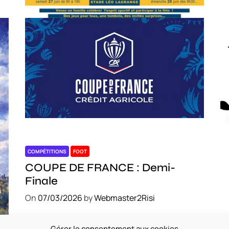
COMPÉTITIONS
FOOT
C
COUPE DE FRANCE : Demi-
S
Finale
O
On
07/03/2026
by
Webmaster2Risi
Gérer le consentement aux cookies