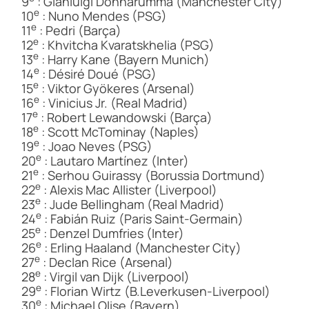
9
: Gianluigi Donnarumma (Manchester City)
e
10
: Nuno Mendes (PSG)
e
11
: Pedri (Barça)
e
12
: Khvitcha Kvaratskhelia (PSG)
e
13
: Harry Kane (Bayern Munich)
e
14
: Désiré Doué (PSG)
e
15
: Viktor Gyökeres (Arsenal)
e
16
: Vinicius Jr. (Real Madrid)
e
17
: Robert Lewandowski (Barça)
e
18
: Scott McTominay (Naples)
e
19
: Joao Neves (PSG)
e
20
: Lautaro Martínez (Inter)
e
21
: Serhou Guirassy (Borussia Dortmund)
e
22
: Alexis Mac Allister (Liverpool)
e
23
: Jude Bellingham (Real Madrid)
e
24
: Fabián Ruiz (Paris Saint-Germain)
e
25
: Denzel Dumfries (Inter)
e
26
: Erling Haaland (Manchester City)
e
27
: Declan Rice (Arsenal)
e
28
: Virgil van Dijk (Liverpool)
e
29
: Florian Wirtz (B.Leverkusen-Liverpool)
e
30
: Michael Olise (Bayern)