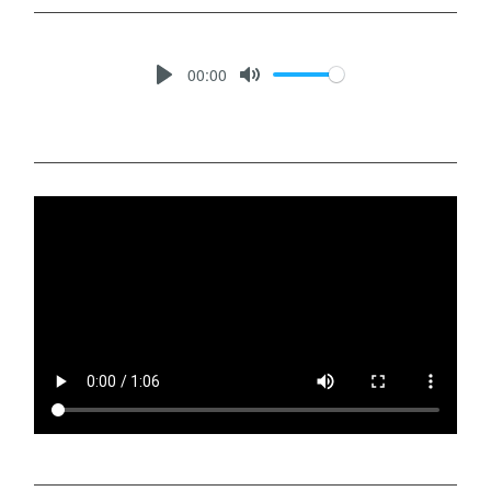
00:00
P
M
L
U
A
T
Y
E