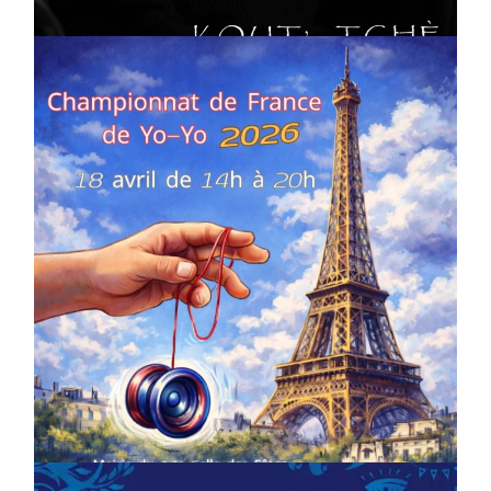
COMPÉTITIONS
CULTURE
EN FAMILLE
JEUNESSE & SPORTS
Championnat de France de la FYYA
le 18 avril – Paris 14e
On
18/03/2026
by
Webmaster2Risi