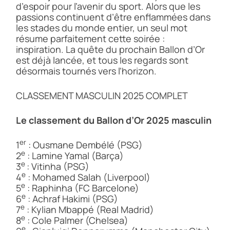
d’espoir pour l’avenir du sport. Alors que les
passions continuent d’être enflammées dans
les stades du monde entier, un seul mot
résume parfaitement cette soirée :
inspiration. La quête du prochain Ballon d’Or
est déjà lancée, et tous les regards sont
désormais tournés vers l’horizon.
CLASSEMENT MASCULIN 2025 COMPLET
Le classement du Ballon d’Or 2025 masculin
er
1
: Ousmane Dembélé (PSG)
e
2
: Lamine Yamal (Barça)
e
3
: Vitinha (PSG)
e
4
: Mohamed Salah (Liverpool)
e
5
: Raphinha (FC Barcelone)
e
6
: Achraf Hakimi (PSG)
e
7
: Kylian Mbappé (Real Madrid)
e
8
: Cole Palmer (Chelsea)
e