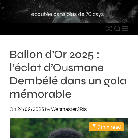
S
W
k
écoutée dans plus de 70 pays !
2
i
R
p
S
S
M
t
h
E
E
o
u
A
N
c
Ballon d’Or 2025 :
ff
R
U
o
l
C
n
l’éclat d’Ousmane
e
H
t
e
Dembélé dans un gala
n
mémorable
t
On
24/09/2025
by
Webmaster2Risi
7 min read