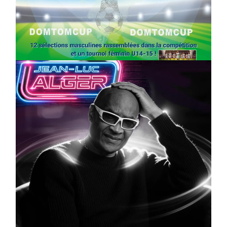
SPORT
COMPÉTITIONS
FOOTBALL
JEUNESSE & SPORTS
Foot : la DTC 2026 approche
On
03/04/2026
by
Webmaster2Risi
CULTURE
MUSICALE
Artiste W2R : Jean Luc ALGER
On
02/04/2026
by
Webmaster2Risi