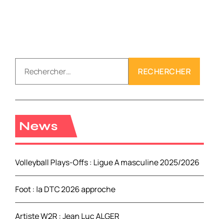
R
e
c
h
e
r
News
c
h
e
Volleyball Plays-Offs : Ligue A masculine 2025/2026
r
Foot : la DTC 2026 approche
:
Artiste W2R : Jean Luc ALGER