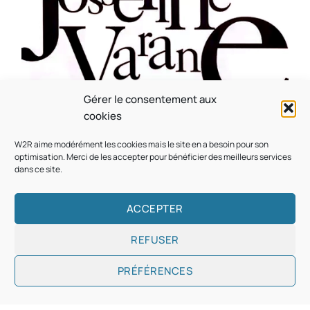
Gérer le consentement aux
CULTURE
MUSICALE
cookies
Souvenir : 1996
W2R aime modérément les cookies mais le site en a besoin pour son
On
05/03/2026
by
Webmaster2Risi
optimisation. Merci de les accepter pour bénéficier des meilleurs services
dans ce site.
ACCEPTER
REFUSER
Copyright © 2026
Designed & Developed by
ThemeinWP Team
PRÉFÉRENCES