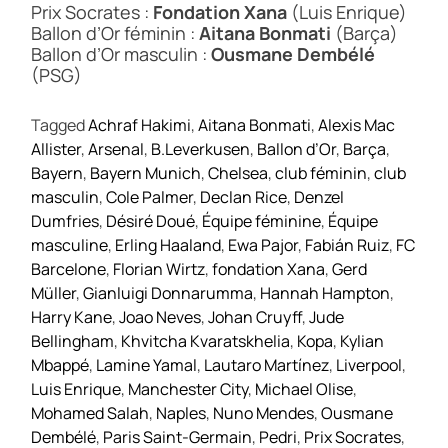
Prix Socrates :
Fondation Xana
(Luis Enrique)
Ballon d’Or féminin :
Aitana Bonmati
(Barça)
Ballon d’Or masculin :
Ousmane Dembélé
(PSG)
Tagged
Achraf Hakimi
,
Aitana Bonmati
,
Alexis Mac
Allister
,
Arsenal
,
B.Leverkusen
,
Ballon d’Or
,
Barça
,
Bayern
,
Bayern Munich
,
Chelsea
,
club féminin
,
club
masculin
,
Cole Palmer
,
Declan Rice
,
Denzel
Dumfries
,
Désiré Doué
,
Équipe féminine
,
Équipe
masculine
,
Erling Haaland
,
Ewa Pajor
,
Fabián Ruiz
,
FC
Barcelone
,
Florian Wirtz
,
fondation Xana
,
Gerd
Müller
,
Gianluigi Donnarumma
,
Hannah Hampton
,
Harry Kane
,
Joao Neves
,
Johan Cruyff
,
Jude
Bellingham
,
Khvitcha Kvaratskhelia
,
Kopa
,
Kylian
Mbappé
,
Lamine Yamal
,
Lautaro Martínez
,
Liverpool
,
Luis Enrique
,
Manchester City
,
Michael Olise
,
Mohamed Salah
,
Naples
,
Nuno Mendes
,
Ousmane
Dembélé
,
Paris Saint-Germain
,
Pedri
,
Prix Socrates
,