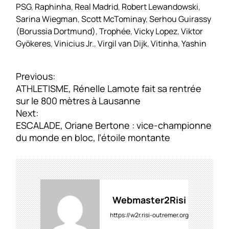
PSG
,
Raphinha
,
Real Madrid
,
Robert Lewandowski
,
Sarina Wiegman
,
Scott McTominay
,
Serhou Guirassy
(Borussia Dortmund)
,
Trophée
,
Vicky Lopez
,
Viktor
Gyökeres
,
Vinicius Jr.
,
Virgil van Dijk
,
Vitinha
,
Yashin
N
Previous:
a
ATHLETISME, Rénelle Lamote fait sa rentrée
v
sur le 800 mètres à Lausanne
i
Next:
g
ESCALADE, Oriane Bertone : vice-championne
a
du monde en bloc, l’étoile montante
t
i
o
n
d
Webmaster2Risi
e
https://w2r.risi-outremer.org
l