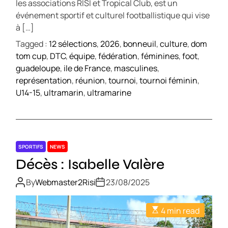
les associations RISI et Tropical Club, est un
événement sportif et culturel footballistique qui vise
à […]
Tagged :
12 sélections
,
2026
,
bonneuil
,
culture
,
dom
tom cup
,
DTC
,
équipe
,
fédération
,
féminines
,
foot
,
guadeloupe
,
ile de France
,
masculines
,
représentation
,
réunion
,
tournoi
,
tournoi féminin
,
U14-15
,
ultramarin
,
ultramarine
SPORTIFS
NEWS
Décès : Isabelle Valère
By
Webmaster2Risi
23/08/2025
4 min read