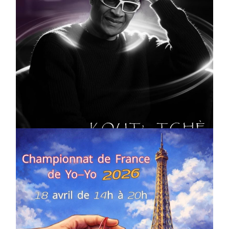
CULTURE
MUSICALE
Artiste W2R : Jean Luc ALGER
On
02/04/2026
by
Webmaster2Risi