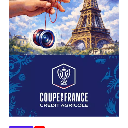
COMPÉTITIONS
CULTURE
EN FAMILLE
JEUNESSE & SPORTS
Championnat de France de la FYYA
le 18 avril – Paris 14e
On
18/03/2026
by
Webmaster2Risi