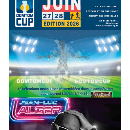
SPORT
COMPÉTITIONS
FOOTBALL
JEUNESSE & SPORTS
Foot : la DTC 2026 approche
On
03/04/2026
by
Webmaster2Risi