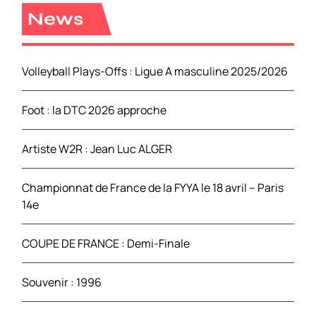
r
News
c
h
e
Volleyball Plays-Offs : Ligue A masculine 2025/2026
r
Foot : la DTC 2026 approche
:
Artiste W2R : Jean Luc ALGER
Championnat de France de la FYYA le 18 avril – Paris
14e
COUPE DE FRANCE : Demi-Finale
Souvenir : 1996