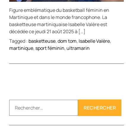
Figure emblématique du basketball féminin en
Martinique et dans le monde francophone. La
basketteuse martiniquaise Isabelle Valère est
décédée ce jeudi 21 août 2025 à […]
Tagged :
basketteuse
,
dom tom
,
Isabelle Valère
,
martinique
,
sport féminin
,
ultramarin
R
e
c
h
e