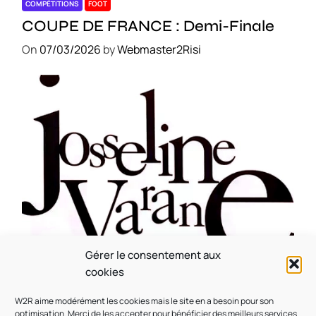
COMPÉTITIONS
FOOT
COUPE DE FRANCE : Demi-Finale
On
07/03/2026
by
Webmaster2Risi
Gérer le consentement aux
CULTURE
MUSICALE
cookies
Souvenir : 1996
W2R aime modérément les cookies mais le site en a besoin pour son
On
05/03/2026
by
Webmaster2Risi
optimisation. Merci de les accepter pour bénéficier des meilleurs services