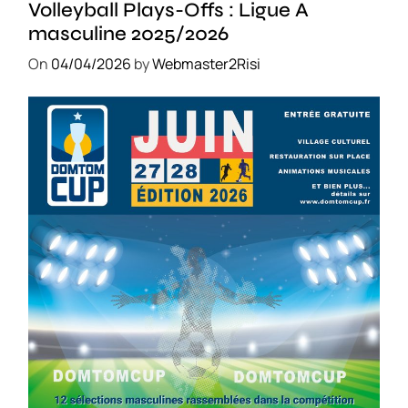
Volleyball Plays-Offs : Ligue A
masculine 2025/2026
On
04/04/2026
by
Webmaster2Risi
SPORT
COMPÉTITIONS
FOOTBALL
JEUNESSE & SPORTS
Foot : la DTC 2026 approche
On
03/04/2026
by
Webmaster2Risi