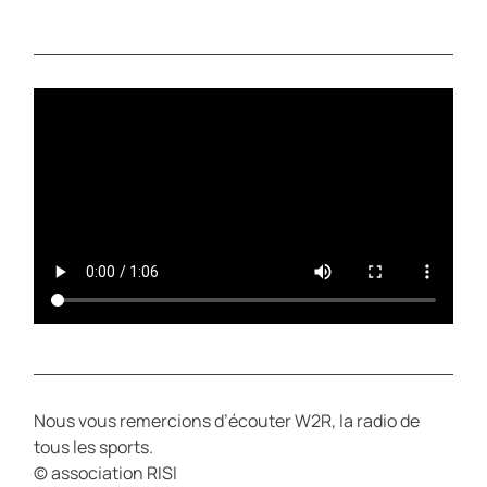
L
U
A
T
Y
E
Nous vous remercions d’écouter W2R, la radio de
tous les sports.
© association RISI