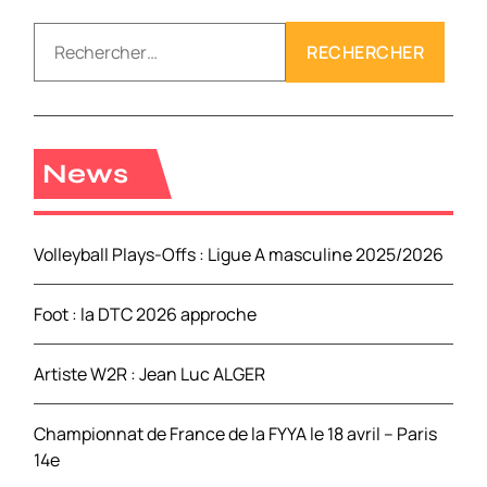
R
e
c
h
e
r
News
c
h
e
Volleyball Plays-Offs : Ligue A masculine 2025/2026
r
Foot : la DTC 2026 approche
:
Artiste W2R : Jean Luc ALGER
Championnat de France de la FYYA le 18 avril – Paris
14e