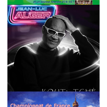
CULTURE
MUSICALE
Artiste W2R : Jean Luc ALGER
On
02/04/2026
by
Webmaster2Risi