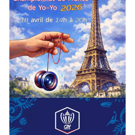
COMPÉTITIONS
CULTURE
EN FAMILLE
JEUNESSE & SPORTS
Championnat de France de la FYYA
le 18 avril – Paris 14e
On
18/03/2026
by
Webmaster2Risi