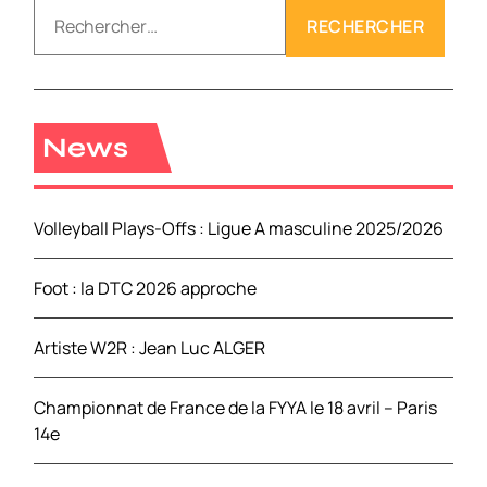
R
e
c
h
e
r
News
c
h
e
Volleyball Plays-Offs : Ligue A masculine 2025/2026
r
Foot : la DTC 2026 approche
:
Artiste W2R : Jean Luc ALGER
Championnat de France de la FYYA le 18 avril – Paris
14e