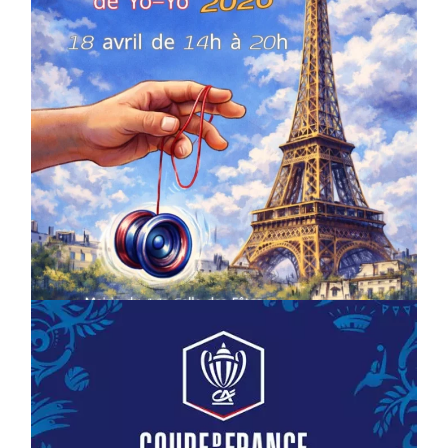
COMPÉTITIONS
CULTURE
EN FAMILLE
JEUNESSE & SPORTS
Championnat de France de la FYYA
le 18 avril – Paris 14e
On
18/03/2026
by
Webmaster2Risi