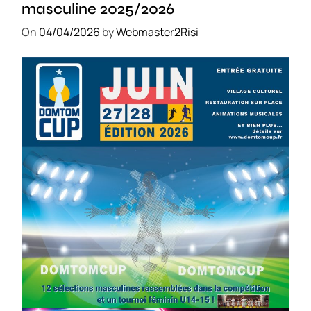
masculine 2025/2026
On
04/04/2026
by
Webmaster2Risi
SPORT
COMPÉTITIONS
FOOTBALL
JEUNESSE & SPORTS
Foot : la DTC 2026 approche
On
03/04/2026
by
Webmaster2Risi