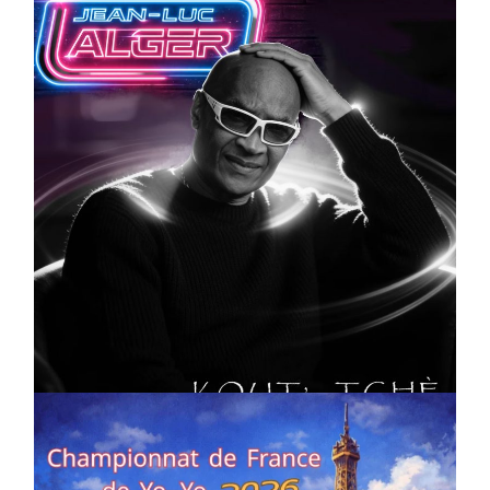
CULTURE
MUSICALE
Artiste W2R : Jean Luc ALGER
On
02/04/2026
by
Webmaster2Risi