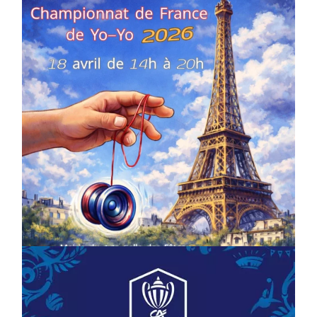
COMPÉTITIONS
CULTURE
EN FAMILLE
JEUNESSE & SPORTS
Championnat de France de la FYYA
le 18 avril – Paris 14e
On
18/03/2026
by
Webmaster2Risi