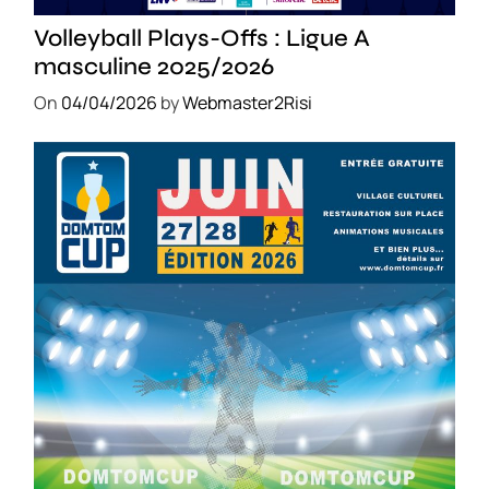
SPORT
Volleyball Plays-Offs : Ligue A
masculine 2025/2026
On
04/04/2026
by
Webmaster2Risi
SPORT
COMPÉTITIONS
FOOTBALL
JEUNESSE & SPORTS
Foot : la DTC 2026 approche