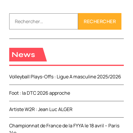
R
e
c
h
e
r
News
c
h
e
Volleyball Plays-Offs : Ligue A masculine 2025/2026
r
Foot : la DTC 2026 approche
:
Artiste W2R : Jean Luc ALGER
Championnat de France de la FYYA le 18 avril – Paris
14e