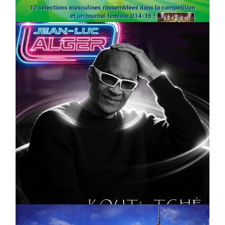
On
03/04/2026
by
Webmaster2Risi
CULTURE
MUSICALE
Artiste W2R : Jean Luc ALGER
On
02/04/2026
by
Webmaster2Risi