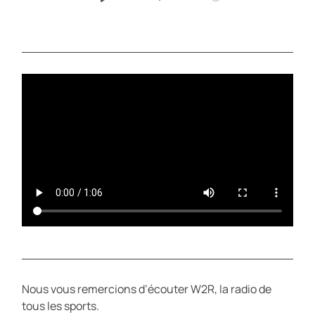
P
M
L
U
A
T
Y
E
Nous vous remercions d’écouter W2R, la radio de
tous les sports.