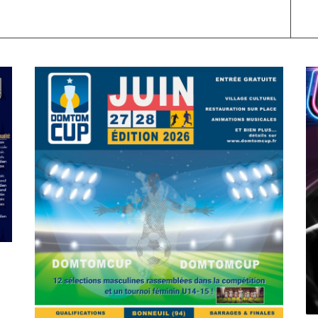
SPORT
COMPÉTITIONS
FOOTBALL
JEUNESSE & SPORTS
C
Foot : la DTC 2026 approche
A
On
03/04/2026
by
Webmaster2Risi
O