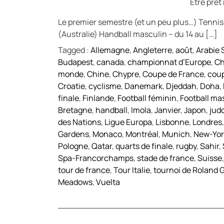
Etre prêt
Le premier semestre (et un peu plus…) Tennis 
(Australie) Handball masculin – du 14 au […]
Tagged :
Allemagne
,
Angleterre
,
août
,
Arabie 
Budapest
,
canada
,
championnat d’Europe
,
Ch
monde
,
Chine
,
Chypre
,
Coupe de France
,
coup
Croatie
,
cyclisme
,
Danemark
,
Djeddah
,
Doha
,
finale
,
Finlande
,
Football féminin
,
Football ma
Bretagne
,
handball
,
Imola
,
Janvier
,
Japon
,
jud
des Nations
,
Ligue Europa
,
Lisbonne
,
Londres
Gardens
,
Monaco
,
Montréal
,
Munich
,
New-Yor
Pologne
,
Qatar
,
quarts de finale
,
rugby
,
Sahir
,
Spa-Francorchamps
,
stade de france
,
Suisse
tour de france
,
Tour Italie
,
tournoi de Roland 
Meadows
,
Vuelta