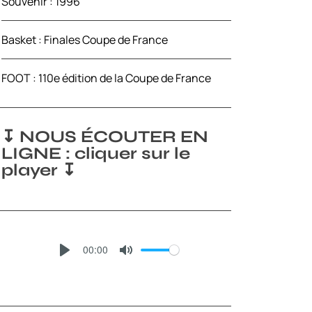
Souvenir : 1996
Basket : Finales Coupe de France
FOOT : 110e édition de la Coupe de France
↧ NOUS ÉCOUTER EN
LIGNE : cliquer sur le
player ↧
00:00
P
M
L
U
A
T