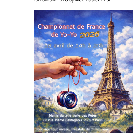
COMPÉTITIONS
CULTURE
EN FAMILLE
JEUNESSE & SPORTS
Championnat de France de la
FYYA le 18 avril – Paris 14e
On
18/03/2026
by
Webmaster2Risi