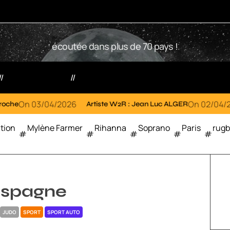
W
écoutée dans plus de 70 pays !
2
R
Votre radio
Partenaires
04/2026
On
02/04/2026
Artiste W2R : Jean Luc ALGER
Champi
tion
Mylène Farmer
Rihanna
Soprano
Paris
rug
Espagne
JUDO
SPORT
SPORT AUTO