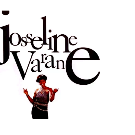
ULTURE
MUSICALE
ouvenir : 1996
n
05/03/2026
by
Webmaster2Risi