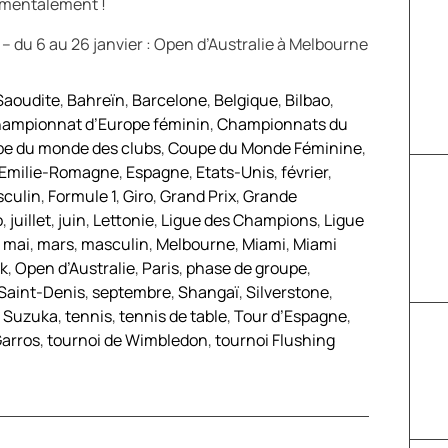
 mentalement !
– du 6 au 26 janvier : Open d’Australie à Melbourne
Saoudite
,
Bahreïn
,
Barcelone
,
Belgique
,
Bilbao
,
ampionnat d’Europe féminin
,
Championnats du
e du monde des clubs
,
Coupe du Monde Féminine
,
Emilie-Romagne
,
Espagne
,
Etats-Unis
,
février
,
sculin
,
Formule 1
,
Giro
,
Grand Prix
,
Grande
o
,
juillet
,
juin
,
Lettonie
,
Ligue des Champions
,
Ligue
,
mai
,
mars
,
masculin
,
Melbourne
,
Miami
,
Miami
k
,
Open d’Australie
,
Paris
,
phase de groupe
,
Saint-Denis
,
septembre
,
Shangaï
,
Silverstone
,
,
Suzuka
,
tennis
,
tennis de table
,
Tour d’Espagne
,
Garros
,
tournoi de Wimbledon
,
tournoi Flushing