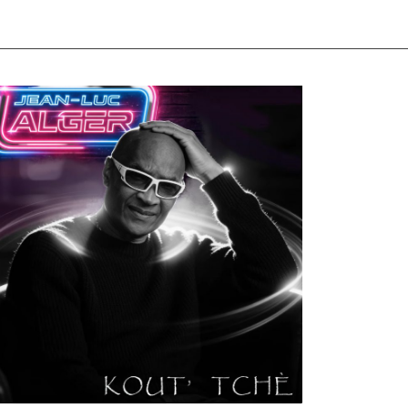
ULTURE
MUSICALE
rtiste W2R : Jean Luc ALGER
n
02/04/2026
by
Webmaster2Risi