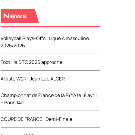
e
r
News
c
h
e
Volleyball Plays-Offs : Ligue A masculine
r
2025/2026
:
Foot : la DTC 2026 approche
Artiste W2R : Jean Luc ALGER
Championnat de France de la FYYA le 18 avril
– Paris 14e
COUPE DE FRANCE : Demi-Finale