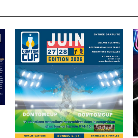
SPORT
COMPÉTITIONS
FOOTBALL
JEUNESSE & SPORTS
C
Foot : la DTC 2026 approche
A
On
03/04/2026
by
Webmaster2Risi
O