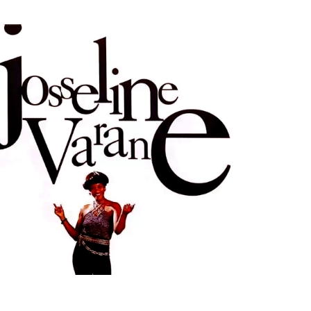
ULTURE
MUSICALE
ouvenir : 1996
n
05/03/2026
by
Webmaster2Risi