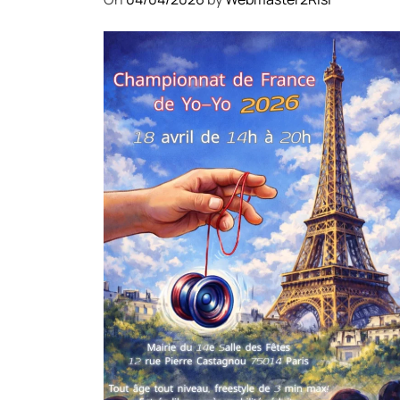
COMPÉTITIONS
CULTURE
EN FAMILLE
JEUNESSE & SPORTS
Championnat de France de la
FYYA le 18 avril – Paris 14e
On
18/03/2026
by
Webmaster2Risi