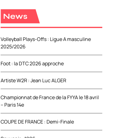
e
r
News
c
h
e
Volleyball Plays-Offs : Ligue A masculine
r
2025/2026
:
Foot : la DTC 2026 approche
Artiste W2R : Jean Luc ALGER
Championnat de France de la FYYA le 18 avril
– Paris 14e
COUPE DE FRANCE : Demi-Finale