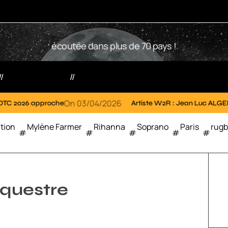
W
écoutée dans plus de 70 pays !
2
R
Votre radio
Partenaires
On
03/04/2026
On
02/04
pproche
Artiste W2R : Jean Luc ALGER
tion
Mylène Farmer
Rihanna
Soprano
Paris
rug
équestre