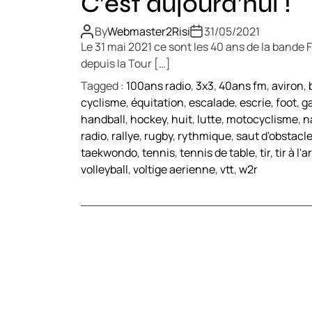
C’est aujourd’hui !
By
Webmaster2Risi
31/05/2021
Le 31 mai 2021 ce sont les 40 ans de la bande 
depuis la Tour […]
Tagged :
100ans radio
,
3x3
,
40ans fm
,
aviron
,
cyclisme
,
équitation
,
escalade
,
escrie
,
foot
,
g
handball
,
hockey
,
huit
,
lutte
,
motocyclisme
,
n
radio
,
rallye
,
rugby
,
rythmique
,
saut d'obstacl
taekwondo
,
tennis
,
tennis de table
,
tir
,
tir à l'a
volleyball
,
voltige aerienne
,
vtt
,
w2r