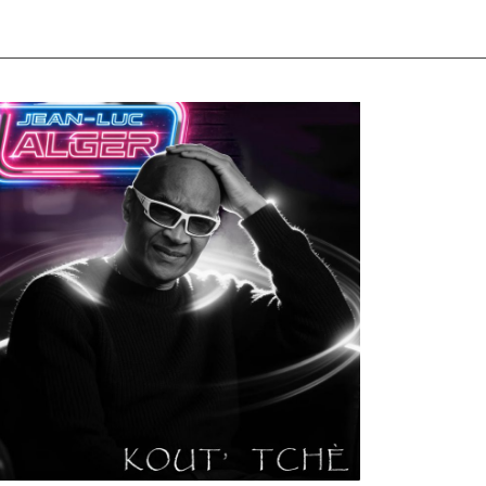
ULTURE
MUSICALE
rtiste W2R : Jean Luc ALGER
n
02/04/2026
by
Webmaster2Risi