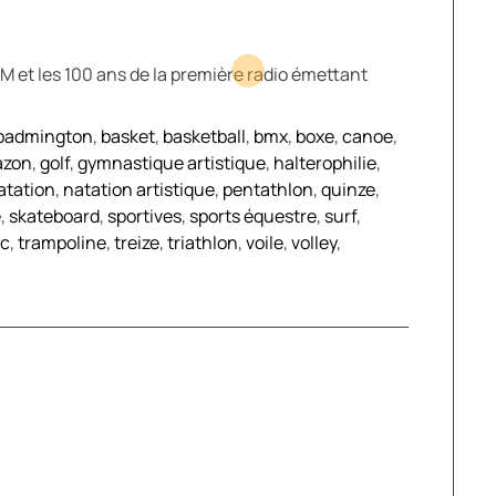
FM et les 100 ans de la première radio émettant
badmington
,
basket
,
basketball
,
bmx
,
boxe
,
canoe
,
azon
,
golf
,
gymnastique artistique
,
halterophilie
,
atation
,
natation artistique
,
pentathlon
,
quinze
,
e
,
skateboard
,
sportives
,
sports équestre
,
surf
,
rc
,
trampoline
,
treize
,
triathlon
,
voile
,
volley
,