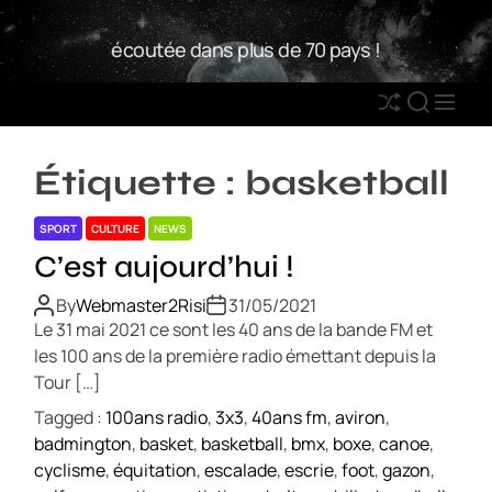
S
W
k
écoutée dans plus de 70 pays !
2
i
R
p
S
S
M
t
h
E
E
o
u
A
N
c
Étiquette :
basketball
ff
R
U
o
l
C
n
SPORT
CULTURE
NEWS
e
H
t
C’est aujourd’hui !
e
n
By
Webmaster2Risi
31/05/2021
t
Le 31 mai 2021 ce sont les 40 ans de la bande FM et
les 100 ans de la première radio émettant depuis la
Tour […]
Tagged :
100ans radio
,
3x3
,
40ans fm
,
aviron
,
badmington
,
basket
,
basketball
,
bmx
,
boxe
,
canoe
,
cyclisme
,
équitation
,
escalade
,
escrie
,
foot
,
gazon
,