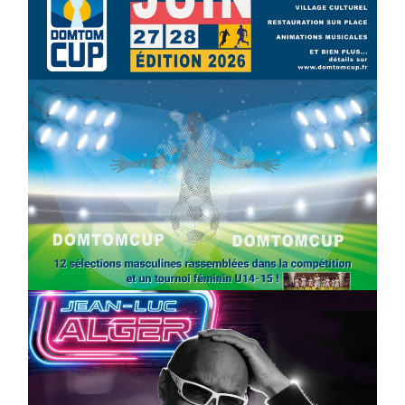
SPORT
COMPÉTITIONS
FOOTBALL
JEUNESSE & SPORTS
Foot : la DTC 2026 approche
On
03/04/2026
by
Webmaster2Risi