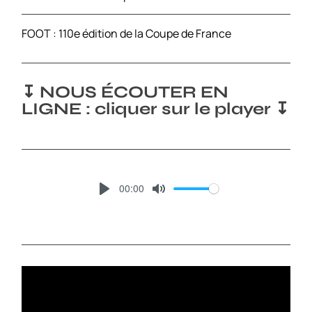
FOOT : 110e édition de la Coupe de France
↧ NOUS ÉCOUTER EN
LIGNE : cliquer sur le player ↧
00:00
P
M
L
U
A
T
Y
E