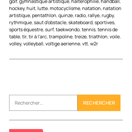
golf
,
gymnastique artistique
,
halterophilie
,
handball
,
hockey
,
huit
,
lutte
,
motocyclisme
,
natation
,
natation
artistique
,
pentathlon
,
quinze
,
radio
,
rallye
,
rugby
,
rythmique
,
saut d'obstacle
,
skateboard
,
sportives
,
sports équestre
,
surf
,
taekwondo
,
tennis
,
tennis de
table
,
tir
,
tir à l'arc
,
trampoline
,
treize
,
triathlon
,
voile
,
volley
,
volleyball
,
voltige aerienne
,
vtt
,
w2r
R
e
c
h
e