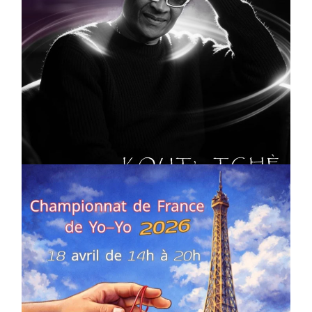
CULTURE
MUSICALE
Artiste W2R : Jean Luc ALGER
On
02/04/2026
by
Webmaster2Risi