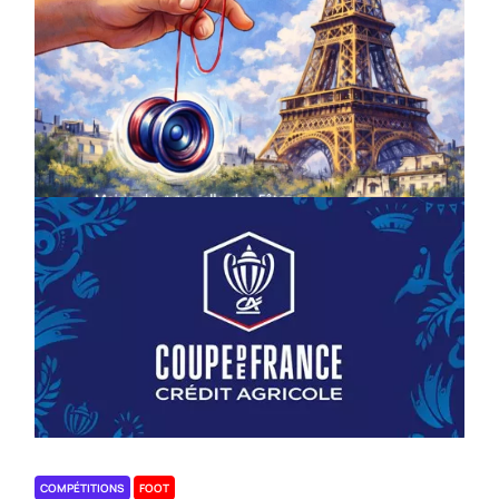
COMPÉTITIONS
CULTURE
EN FAMILLE
JEUNESSE & SPORTS
Championnat de France de la FYYA
le 18 avril – Paris 14e
On
18/03/2026
by
Webmaster2Risi
COMPÉTITIONS
FOOT