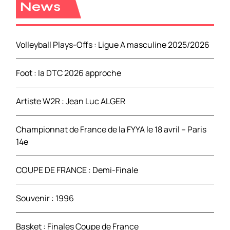
r
News
c
h
e
Volleyball Plays-Offs : Ligue A masculine 2025/2026
r
Foot : la DTC 2026 approche
:
Artiste W2R : Jean Luc ALGER
Championnat de France de la FYYA le 18 avril – Paris
14e
COUPE DE FRANCE : Demi-Finale
Souvenir : 1996
Basket : Finales Coupe de France