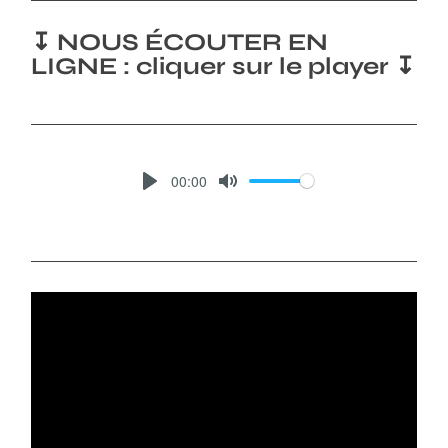
↧ NOUS ÉCOUTER EN
LIGNE : cliquer sur le player ↧
00:00
P
M
L
U
A
T
Y
E