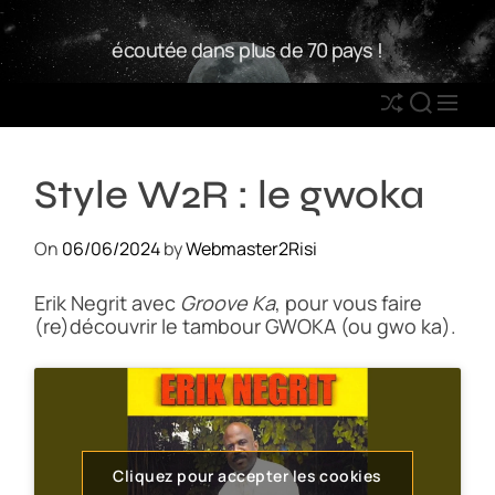
S
W
k
écoutée dans plus de 70 pays !
2
i
R
p
S
S
M
t
h
E
E
o
u
A
N
c
Style W2R : le gwoka
ff
R
U
o
l
C
n
e
H
On
06/06/2024
by
Webmaster2Risi
t
e
Erik Negrit avec
Groove Ka
, pour vous faire
n
(re)découvrir le tambour GWOKA (ou gwo ka).
t
Cliquez pour accepter les cookies