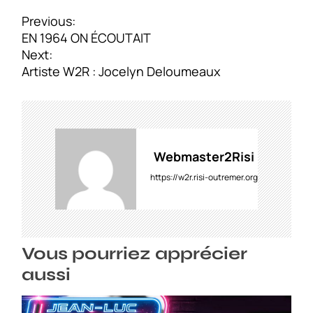
N
Previous:
a
EN 1964 ON ÉCOUTAIT
v
Next:
i
Artiste W2R : Jocelyn Deloumeaux
g
a
t
i
o
Webmaster2Risi
n
https://w2r.risi-outremer.org
d
e
l
’
Vous pourriez apprécier
a
r
aussi
t
i