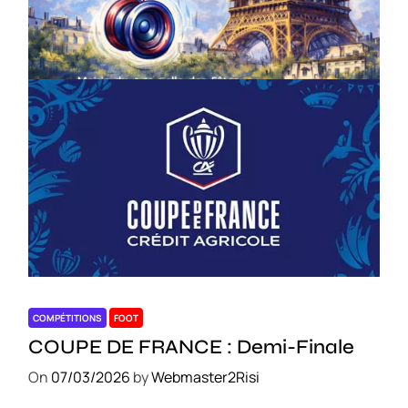
le 18 avril – Paris 14e
On
18/03/2026
by
Webmaster2Risi
COMPÉTITIONS
FOOT
COUPE DE FRANCE : Demi-Finale
On
07/03/2026
by
Webmaster2Risi