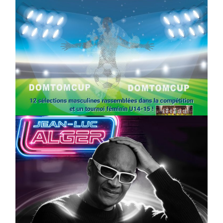
SPORT
COMPÉTITIONS
FOOTBALL
JEUNESSE & SPORTS
Foot : la DTC 2026 approche
On
03/04/2026
by
Webmaster2Risi