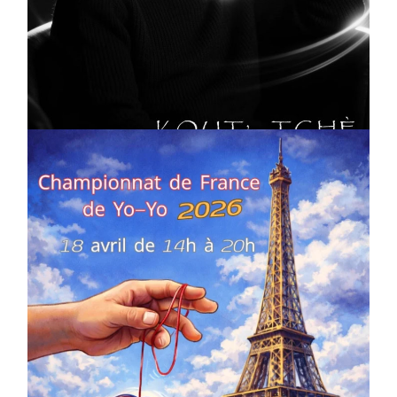
CULTURE
MUSICALE
Artiste W2R : Jean Luc ALGER
On
02/04/2026
by
Webmaster2Risi
COMPÉTITIONS
CULTURE
EN FAMILLE
JEUNESSE & SPORTS
Championnat de France de la FYYA