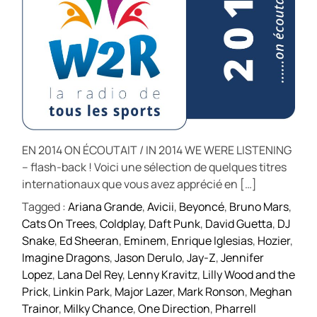
EN 2014 ON ÉCOUTAIT / IN 2014 WE WERE LISTENING
– flash-back ! Voici une sélection de quelques titres
internationaux que vous avez apprécié en […]
Tagged :
Ariana Grande
,
Avicii
,
Beyoncé
,
Bruno Mars
,
Cats On Trees
,
Coldplay
,
Daft Punk
,
David Guetta
,
DJ
Snake
,
Ed Sheeran
,
Eminem
,
Enrique Iglesias
,
Hozier
,
Imagine Dragons
,
Jason Derulo
,
Jay-Z
,
Jennifer
Lopez
,
Lana Del Rey
,
Lenny Kravitz
,
Lilly Wood and the
Prick
,
Linkin Park
,
Major Lazer
,
Mark Ronson
,
Meghan
Trainor
,
Milky Chance
,
One Direction
,
Pharrell