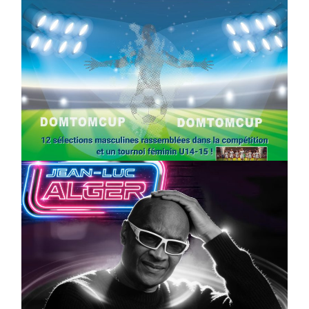
SPORT
COMPÉTITIONS
FOOTBALL
JEUNESSE & SPORTS
Foot : la DTC 2026 approche
On
03/04/2026
by
Webmaster2Risi