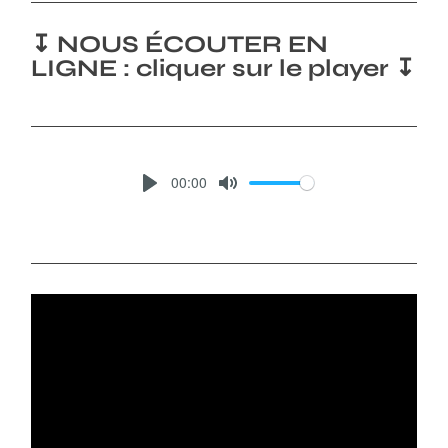
↧ NOUS ÉCOUTER EN
LIGNE : cliquer sur le player ↧
00:00
P
M
L
U
A
T
Y
E