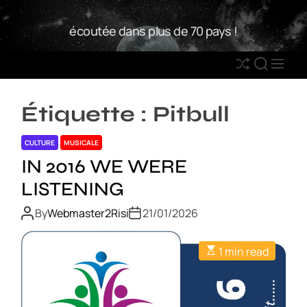
S
W
k
écoutée dans plus de 70 pays !
2
i
R
p
S
S
M
t
h
E
E
o
u
A
N
c
Étiquette :
Pitbull
ff
R
U
o
l
C
n
CULTURE
MUSICALE
e
H
t
IN 2016 WE WERE
e
LISTENING
n
t
By
Webmaster2Risi
21/01/2026
1 min read