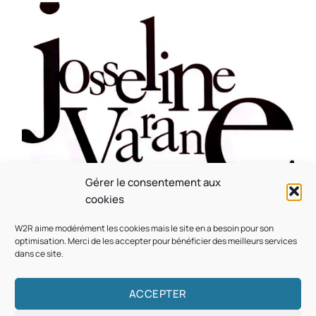
Gérer le consentement aux
CULTURE
MUSICALE
cookies
Souvenir : 1996
W2R aime modérément les cookies mais le site en a besoin pour son
On
05/03/2026
by
Webmaster2Risi
optimisation. Merci de les accepter pour bénéficier des meilleurs services
dans ce site.
ACCEPTER