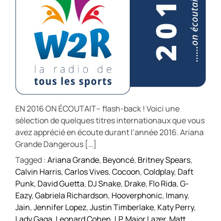
EN 2016 ON ÉCOUTAIT– flash-back ! Voici une
sélection de quelques titres internationaux que vous
avez apprécié en écoute durant l’année 2016. Ariana
Grande Dangerous […]
Tagged :
Ariana Grande
,
Beyoncé
,
Britney Spears
,
Calvin Harris
,
Carlos Vives
,
Cocoon
,
Coldplay
,
Daft
Punk
,
David Guetta
,
DJ Snake
,
Drake
,
Flo Rida
,
G-
Eazy
,
Gabriela Richardson
,
Hooverphonic
,
Imany
,
Jain
,
Jennifer Lopez
,
Justin Timberlake
,
Katy Perry
,
Lady Gaga
,
Leonard Cohen
,
LP
,
Major Lazer
,
Matt