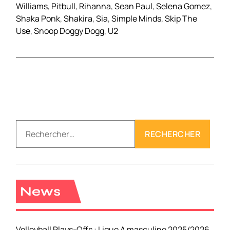
Williams
,
Pitbull
,
Rihanna
,
Sean Paul
,
Selena Gomez
,
Shaka Ponk
,
Shakira
,
Sia
,
Simple Minds
,
Skip The
Use
,
Snoop Doggy Dogg
,
U2
R
e
c
h
e
r
News
c
h
e
Volleyball Plays-Offs : Ligue A masculine 2025/2026