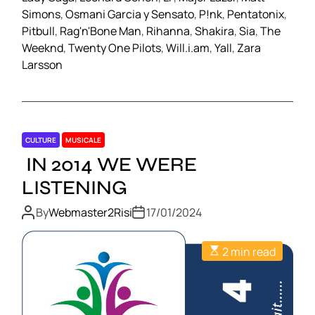
Simons
,
Osmani Garcia y Sensato
,
P!nk
,
Pentatonix
,
Pitbull
,
Rag'n'Bone Man
,
Rihanna
,
Shakira
,
Sia
,
The
Weeknd
,
Twenty One Pilots
,
Will.i.am
,
Yall
,
Zara
Larsson
CULTURE
MUSICALE
IN 2014 WE WERE
LISTENING
By
Webmaster2Risi
17/01/2024
2 min read