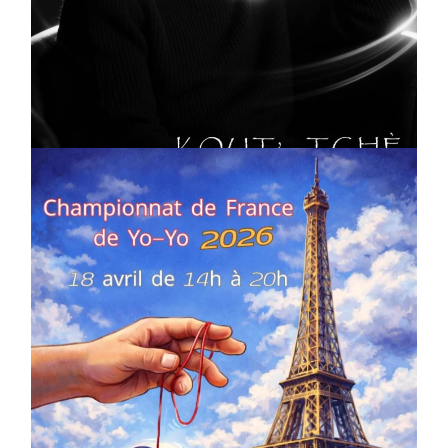
CULTURE
MUSICALE
Artiste W2R : Jean Luc ALGER
On
02/04/2026
by
Webmaster2Risi
COMPÉTITIONS
CULTURE
EN FAMILLE
JEUNESSE & SPORTS
Championnat de France de la FYYA