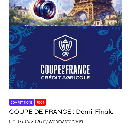
le 18 avril – Paris 14e
On
18/03/2026
by
Webmaster2Risi
COMPÉTITIONS
FOOT
COUPE DE FRANCE : Demi-Finale
On
07/03/2026
by
Webmaster2Risi