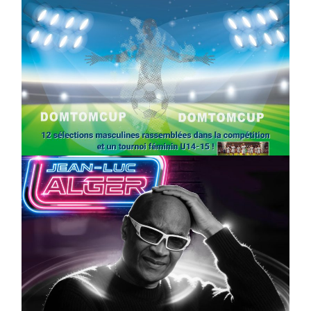
SPORT
COMPÉTITIONS
FOOTBALL
JEUNESSE & SPORTS
Foot : la DTC 2026 approche
On
03/04/2026
by
Webmaster2Risi