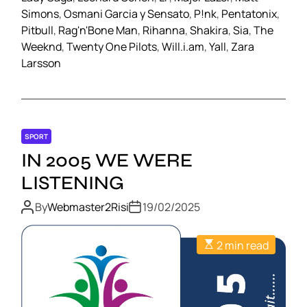
Simons
,
Osmani Garcia y Sensato
,
P!nk
,
Pentatonix
,
Pitbull
,
Rag'n'Bone Man
,
Rihanna
,
Shakira
,
Sia
,
The
Weeknd
,
Twenty One Pilots
,
Will.i.am
,
Yall
,
Zara
Larsson
SPORT
IN 2005 WE WERE
LISTENING
By
Webmaster2Risi
19/02/2025
2 min read