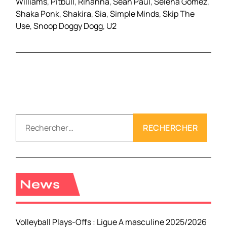
Williams
,
Pitbull
,
Rihanna
,
Sean Paul
,
Selena Gomez
,
Shaka Ponk
,
Shakira
,
Sia
,
Simple Minds
,
Skip The
Use
,
Snoop Doggy Dogg
,
U2
R
e
c
h
e
r
News
c
h
e
Volleyball Plays-Offs : Ligue A masculine 2025/2026