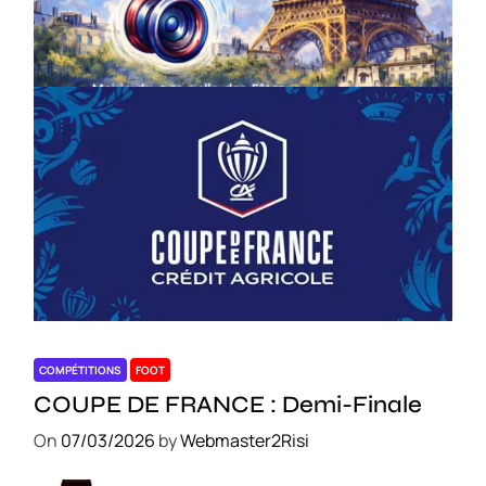
le 18 avril – Paris 14e
On
18/03/2026
by
Webmaster2Risi
COMPÉTITIONS
FOOT
COUPE DE FRANCE : Demi-Finale
On
07/03/2026
by
Webmaster2Risi