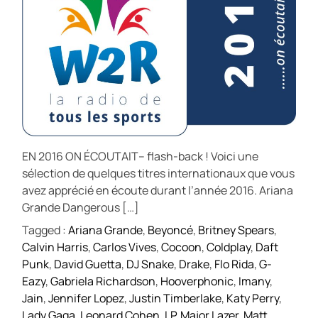
EN 2016 ON ÉCOUTAIT– flash-back ! Voici une
sélection de quelques titres internationaux que vous
avez apprécié en écoute durant l’année 2016. Ariana
Grande Dangerous […]
Tagged :
Ariana Grande
,
Beyoncé
,
Britney Spears
,
Calvin Harris
,
Carlos Vives
,
Cocoon
,
Coldplay
,
Daft
Punk
,
David Guetta
,
DJ Snake
,
Drake
,
Flo Rida
,
G-
Eazy
,
Gabriela Richardson
,
Hooverphonic
,
Imany
,
Jain
,
Jennifer Lopez
,
Justin Timberlake
,
Katy Perry
,
Lady Gaga
,
Leonard Cohen
,
LP
,
Major Lazer
,
Matt