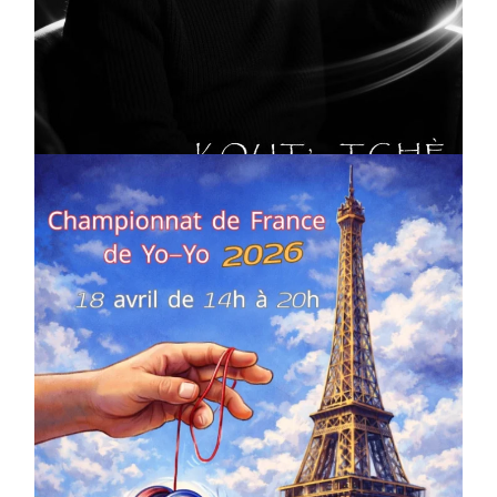
CULTURE
MUSICALE
Artiste W2R : Jean Luc ALGER
On
02/04/2026
by
Webmaster2Risi
COMPÉTITIONS
CULTURE
EN FAMILLE
JEUNESSE & SPORTS
Championnat de France de la FYYA