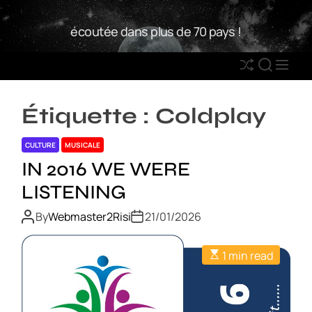
S
W
k
écoutée dans plus de 70 pays !
2
i
R
p
S
S
M
t
h
E
E
o
u
A
N
c
Étiquette :
Coldplay
ff
R
U
o
l
C
n
CULTURE
MUSICALE
e
H
t
IN 2016 WE WERE
e
LISTENING
n
t
By
Webmaster2Risi
21/01/2026
1 min read