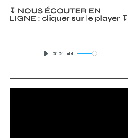
↧ NOUS ÉCOUTER EN
LIGNE : cliquer sur le player ↧
00:00
P
M
L
U
A
T
Y
E