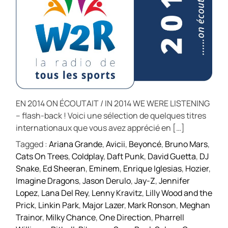
EN 2014 ON ÉCOUTAIT / IN 2014 WE WERE LISTENING
– flash-back ! Voici une sélection de quelques titres
internationaux que vous avez apprécié en […]
Tagged :
Ariana Grande
,
Avicii
,
Beyoncé
,
Bruno Mars
,
Cats On Trees
,
Coldplay
,
Daft Punk
,
David Guetta
,
DJ
Snake
,
Ed Sheeran
,
Eminem
,
Enrique Iglesias
,
Hozier
,
Imagine Dragons
,
Jason Derulo
,
Jay-Z
,
Jennifer
Lopez
,
Lana Del Rey
,
Lenny Kravitz
,
Lilly Wood and the
Prick
,
Linkin Park
,
Major Lazer
,
Mark Ronson
,
Meghan
Trainor
,
Milky Chance
,
One Direction
,
Pharrell