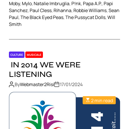
Moby
,
Mylo
,
Natalie Imbruglia
,
P!nk
,
Papa A.P.
,
Papi
Sanchez
,
Paul Cless
,
Rihanna
,
Robbie Williams
,
Sean
Paul
,
The Black Eyed Peas
,
The Pussycat Dolls
,
Will
Smith
CULTURE
MUSICALE
IN 2014 WE WERE
LISTENING
By
Webmaster2Risi
17/01/2024
2 min read