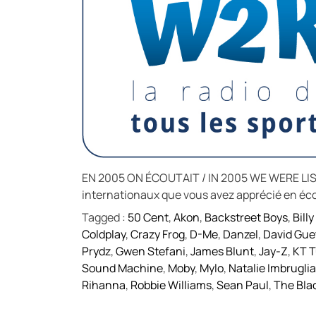
EN 2005 ON ÉCOUTAIT / IN 2005 WE WERE LISTE
internationaux que vous avez apprécié en éco
Tagged :
50 Cent
,
Akon
,
Backstreet Boys
,
Bill
Coldplay
,
Crazy Frog
,
D-Me
,
Danzel
,
David Gue
Prydz
,
Gwen Stefani
,
James Blunt
,
Jay-Z
,
KT T
Sound Machine
,
Moby
,
Mylo
,
Natalie Imbruglia
Rihanna
,
Robbie Williams
,
Sean Paul
,
The Bla