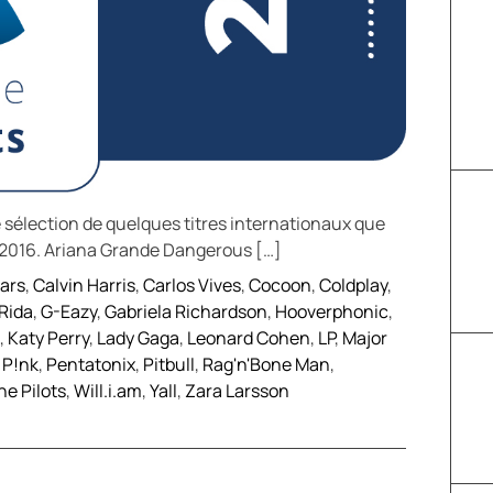
sélection de quelques titres internationaux que
 2016. Ariana Grande Dangerous […]
ears
,
Calvin Harris
,
Carlos Vives
,
Cocoon
,
Coldplay
,
 Rida
,
G-Eazy
,
Gabriela Richardson
,
Hooverphonic
,
,
Katy Perry
,
Lady Gaga
,
Leonard Cohen
,
LP
,
Major
,
P!nk
,
Pentatonix
,
Pitbull
,
Rag'n'Bone Man
,
e Pilots
,
Will.i.am
,
Yall
,
Zara Larsson