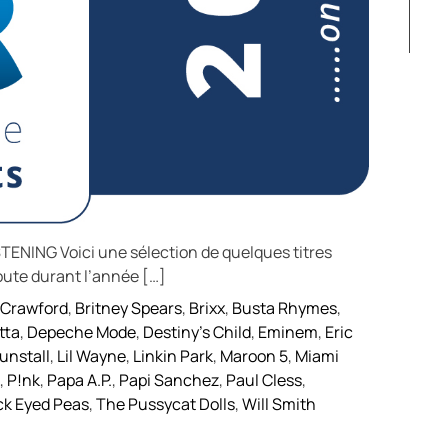
NING Voici une sélection de quelques titres
ute durant l’année […]
y Crawford
,
Britney Spears
,
Brixx
,
Busta Rhymes
,
tta
,
Depeche Mode
,
Destiny's Child
,
Eminem
,
Eric
unstall
,
Lil Wayne
,
Linkin Park
,
Maroon 5
,
Miami
,
P!nk
,
Papa A.P.
,
Papi Sanchez
,
Paul Cless
,
ck Eyed Peas
,
The Pussycat Dolls
,
Will Smith