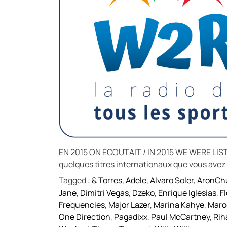
EN 2015 ON ÉCOUTAIT / IN 2015 WE WERE LISTE
quelques titres internationaux que vous avez
Tagged :
& Torres
,
Adele
,
Alvaro Soler
,
AronCh
Jane
,
Dimitri Vegas
,
Dzeko
,
Enrique Iglesias
,
Fl
Frequencies
,
Major Lazer
,
Marina Kahye
,
Maro
One Direction
,
Pagadixx
,
Paul McCartney
,
Rih