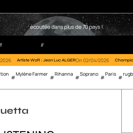
W
écoutée dans plus de 70 pays !
2
R
Votre radio
Partenaires
On
02/04/2026
e W2R : Jean Luc ALGER
Championnat de France de 
tion
Mylène Farmer
Rihanna
Soprano
Paris
rug
uetta