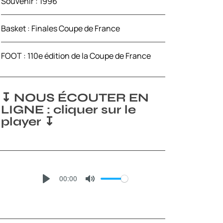
Souvenir : 1996
Basket : Finales Coupe de France
FOOT : 110e édition de la Coupe de France
↧ NOUS ÉCOUTER EN
LIGNE : cliquer sur le
player ↧
00:00
P
M
L
U
A
T