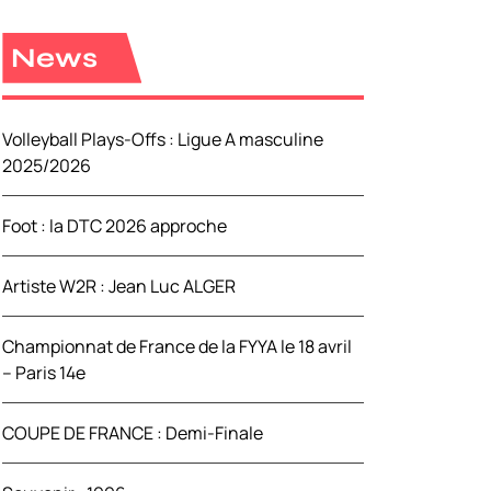
e
r
News
c
h
e
Volleyball Plays-Offs : Ligue A masculine
r
2025/2026
:
Foot : la DTC 2026 approche
Artiste W2R : Jean Luc ALGER
Championnat de France de la FYYA le 18 avril
– Paris 14e
COUPE DE FRANCE : Demi-Finale