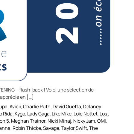
NING – flash-back ! Voici une sélection de
 apprécié en […]
upa
,
Avicii
,
Charlie Puth
,
David Guetta
,
Delaney
o Rida
,
Kygo
,
Lady Gaga
,
Like Mike
,
Loïc Nottet
,
Lost
on 5
,
Meghan Trainor
,
Nicki Minaj
,
Nicky Jam
,
OMI
,
anna
,
Robin Thicke
,
Savage
,
Taylor Swift
,
The