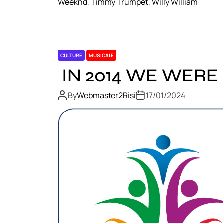
Weeknd
,
Timmy Trumpet
,
Willy William
CULTURE
MUSICALE
IN 2014 WE WERE
By
Webmaster2Risi
17/01/2024