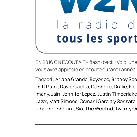
EN 2016 ON ÉCOUTAIT– flash-back ! Voici une 
vous avez apprécié en écoute durant l’année
Tagged :
Ariana Grande
,
Beyoncé
,
Britney Sp
Daft Punk
,
David Guetta
,
DJ Snake
,
Drake
,
Flo
Imany
,
Jain
,
Jennifer Lopez
,
Justin Timberlake
Lazer
,
Matt Simons
,
Osmani Garcia y Sensato
Rihanna
,
Shakira
,
Sia
,
The Weeknd
,
Twenty On