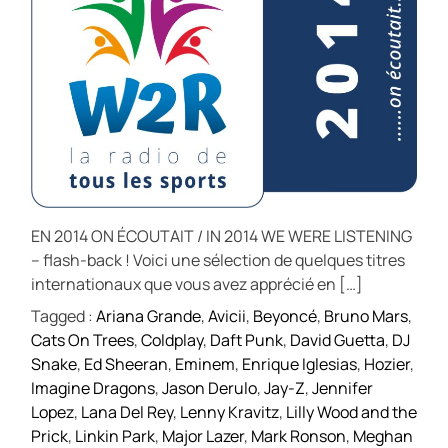
EN 2014 ON ÉCOUTAIT / IN 2014 WE WERE LISTENING
– flash-back ! Voici une sélection de quelques titres
internationaux que vous avez apprécié en […]
Tagged :
Ariana Grande
,
Avicii
,
Beyoncé
,
Bruno Mars
,
Cats On Trees
,
Coldplay
,
Daft Punk
,
David Guetta
,
DJ
Snake
,
Ed Sheeran
,
Eminem
,
Enrique Iglesias
,
Hozier
,
Imagine Dragons
,
Jason Derulo
,
Jay-Z
,
Jennifer
Lopez
,
Lana Del Rey
,
Lenny Kravitz
,
Lilly Wood and the
Prick
,
Linkin Park
,
Major Lazer
,
Mark Ronson
,
Meghan