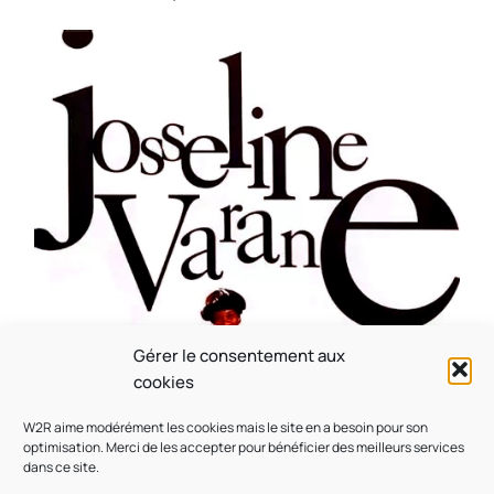
CULTURE
MUSICALE
Souvenir : 1996
Gérer le consentement aux
cookies
On
05/03/2026
by
Webmaster2Risi
W2R aime modérément les cookies mais le site en a besoin pour son
optimisation. Merci de les accepter pour bénéficier des meilleurs services
dans ce site.