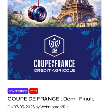
Championnat de France de la FYYA
le 18 avril – Paris 14e
On
18/03/2026
by
Webmaster2Risi
COMPÉTITIONS
FOOT
COUPE DE FRANCE : Demi-Finale
On
07/03/2026
by
Webmaster2Risi