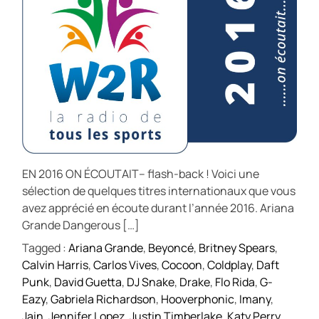
EN 2016 ON ÉCOUTAIT– flash-back ! Voici une
sélection de quelques titres internationaux que vous
avez apprécié en écoute durant l’année 2016. Ariana
Grande Dangerous […]
Tagged :
Ariana Grande
,
Beyoncé
,
Britney Spears
,
Calvin Harris
,
Carlos Vives
,
Cocoon
,
Coldplay
,
Daft
Punk
,
David Guetta
,
DJ Snake
,
Drake
,
Flo Rida
,
G-
Eazy
,
Gabriela Richardson
,
Hooverphonic
,
Imany
,
Jain
,
Jennifer Lopez
,
Justin Timberlake
,
Katy Perry
,