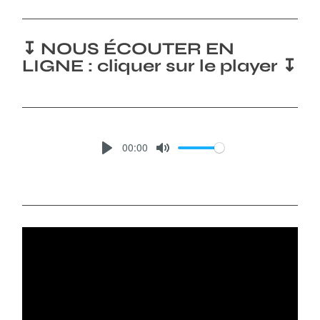
↧ NOUS ÉCOUTER EN
LIGNE : cliquer sur le player ↧
00:00
P
M
L
U
A
T
Y
E