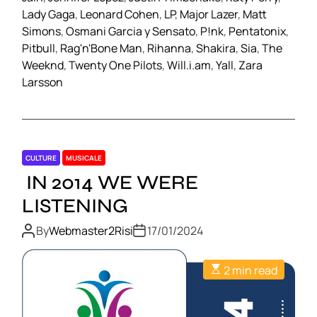
Lady Gaga
,
Leonard Cohen
,
LP
,
Major Lazer
,
Matt
Simons
,
Osmani Garcia y Sensato
,
P!nk
,
Pentatonix
,
Pitbull
,
Rag'n'Bone Man
,
Rihanna
,
Shakira
,
Sia
,
The
Weeknd
,
Twenty One Pilots
,
Will.i.am
,
Yall
,
Zara
Larsson
CULTURE
MUSICALE
IN 2014 WE WERE
LISTENING
By
Webmaster2Risi
17/01/2024
2 min read