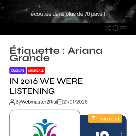
S
W
k
écoutée dans plus de 70 pays !
2
i
R
p
S
S
M
t
h
E
E
o
u
A
N
c
Étiquette :
Ariana
ff
R
U
o
Grande
l
C
n
e
H
t
CULTURE
MUSICALE
e
IN 2016 WE WERE
n
LISTENING
t
By
Webmaster2Risi
21/01/2026
1 min read