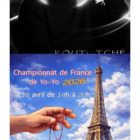
CULTURE
MUSICALE
Artiste W2R : Jean Luc ALGER
On
02/04/2026
by
Webmaster2Risi
COMPÉTITIONS
CULTURE
EN FAMILLE
JEUNESSE & SPORTS