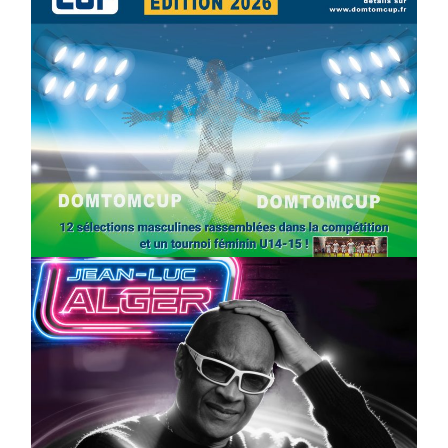
SPORT
COMPÉTITIONS
FOOTBALL
JEUNESSE & SPORTS
Foot : la DTC 2026 approche
On
03/04/2026
by
Webmaster2Risi