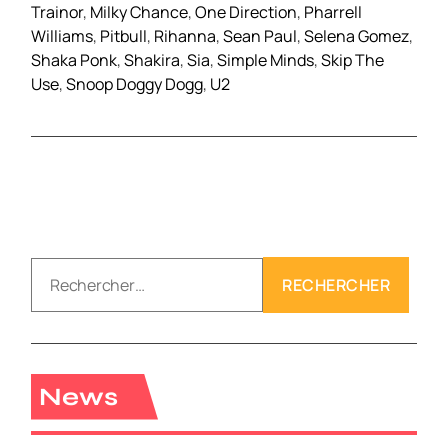
Trainor
,
Milky Chance
,
One Direction
,
Pharrell
Williams
,
Pitbull
,
Rihanna
,
Sean Paul
,
Selena Gomez
,
Shaka Ponk
,
Shakira
,
Sia
,
Simple Minds
,
Skip The
Use
,
Snoop Doggy Dogg
,
U2
R
e
c
h
e
r
News
c
h