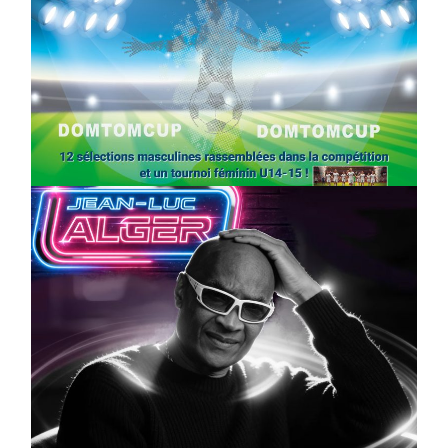
SPORT
COMPÉTITIONS
FOOTBALL
JEUNESSE & SPORTS
Foot : la DTC 2026 approche
On
03/04/2026
by
Webmaster2Risi
CULTURE
MUSICALE