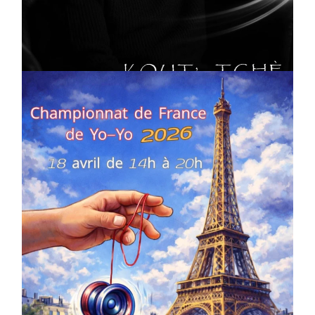
Artiste W2R : Jean Luc ALGER
On
02/04/2026
by
Webmaster2Risi
COMPÉTITIONS
CULTURE
EN FAMILLE
JEUNESSE & SPORTS
Championnat de France de la FYYA
le 18 avril – Paris 14e