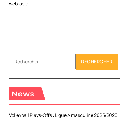
webradio
R
e
c
h
e
r
News
c
h
e
Volleyball Plays-Offs : Ligue A masculine 2025/2026
r