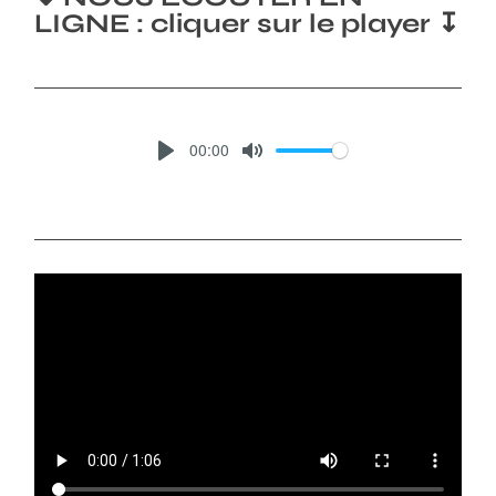
LIGNE : cliquer sur le player ↧
00:00
P
M
L
U
A
T
Y
E