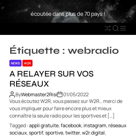
S
W
k
écoutée dans plus de 70 pays !
2
i
R
p
S
S
M
t
h
E
E
o
u
A
N
c
Étiquette :
webradio
ff
R
U
o
l
C
n
NEWS
W2R
e
H
t
A RELAYER SUR VOS
e
RÉSEAUX
n
t
By
Webmaster2Risi
01/05/2022
Vous écoutez W2R, vous passez sur W2R… merci de
vous impliquer pour faire encore plus et mieux
connaître la seule radio pour les sportives et […]
Tagged :
appli gratuite
,
facebook
,
instagram
,
réseaux
sociaux
,
sportif
,
sportive
,
twitter
,
w2r.digital
,