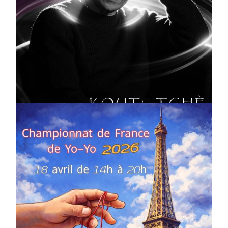
CULTURE
MUSICALE
Artiste W2R : Jean Luc ALGER
On
02/04/2026
by
Webmaster2Risi