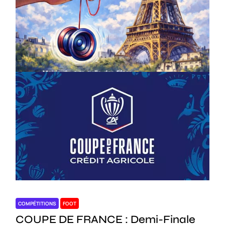
COMPÉTITIONS
CULTURE
EN FAMILLE
JEUNESSE & SPORTS
Championnat de France de la FYYA
le 18 avril – Paris 14e
On
18/03/2026
by
Webmaster2Risi
COMPÉTITIONS
FOOT
COUPE DE FRANCE : Demi-Finale