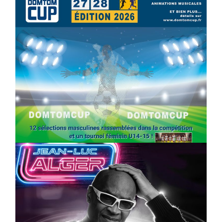
SPORT
COMPÉTITIONS
FOOTBALL
JEUNESSE & SPORTS
Foot : la DTC 2026 approche
On
03/04/2026
by
Webmaster2Risi