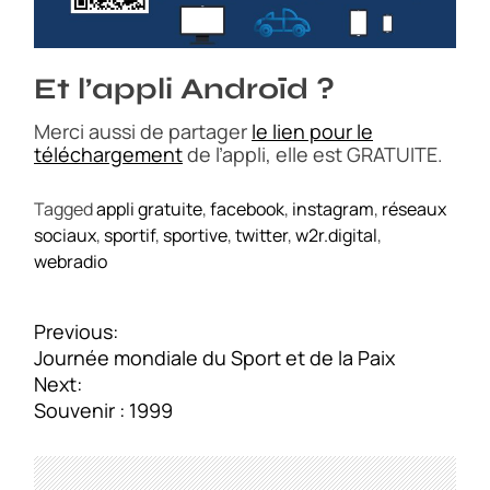
Et l’appli Androïd ?
Merci aussi de partager
le lien pour le
téléchargement
de l’appli, elle est GRATUITE.
Tagged
appli gratuite
,
facebook
,
instagram
,
réseaux
sociaux
,
sportif
,
sportive
,
twitter
,
w2r.digital
,
webradio
N
Previous:
a
Journée mondiale du Sport et de la Paix
v
Next:
i
Souvenir : 1999
g
a
t