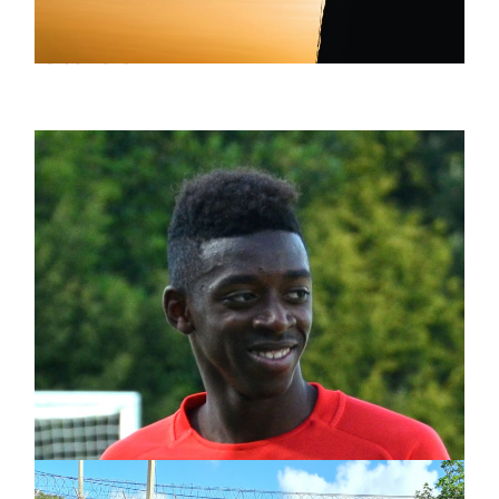
montante
28/09/2025
Ballon d’Or 2025 : l’éclat d’Ousmane Dembélé
dans un gala mémorable
24/09/2025