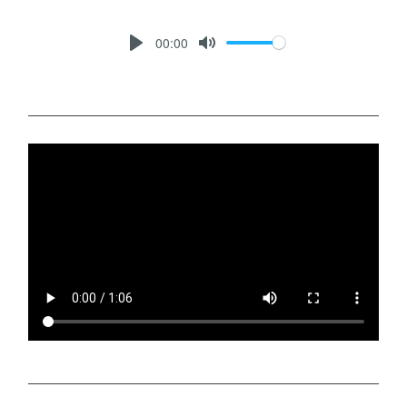
00:00
P
M
L
U
A
T
Y
E