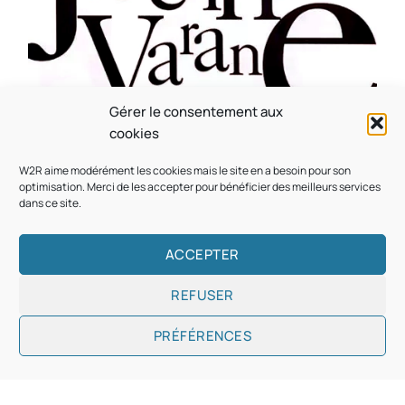
Gérer le consentement aux
CULTURE
MUSICALE
cookies
Souvenir : 1996
W2R aime modérément les cookies mais le site en a besoin pour son
On
05/03/2026
by
Webmaster2Risi
optimisation. Merci de les accepter pour bénéficier des meilleurs services
dans ce site.
ACCEPTER
REFUSER
Copyright © 2026
Designed & Developed by
ThemeinWP Team
PRÉFÉRENCES