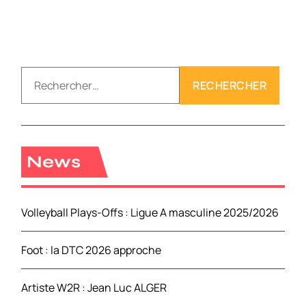
R
e
c
h
e
r
News
c
h
e
Volleyball Plays-Offs : Ligue A masculine 2025/2026
r
Foot : la DTC 2026 approche
:
Artiste W2R : Jean Luc ALGER