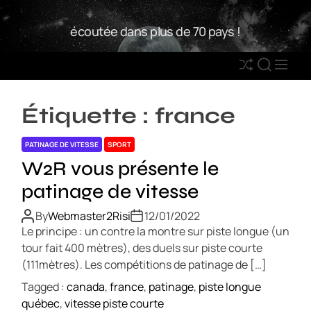
S
W
k
écoutée dans plus de 70 pays !
2
i
R
p
S
S
M
t
h
E
E
o
u
A
N
c
Étiquette :
france
ff
R
U
o
l
C
n
PATINAGE DE VITESSE
SPORT
e
H
t
W2R vous présente le
e
patinage de vitesse
n
t
By
Webmaster2Risi
12/01/2022
Le principe : un contre la montre sur piste longue (un
tour fait 400 mètres), des duels sur piste courte
(111mètres). Les compétitions de patinage de […]
Tagged :
canada
,
france
,
patinage
,
piste longue
québec
,
vitesse piste courte