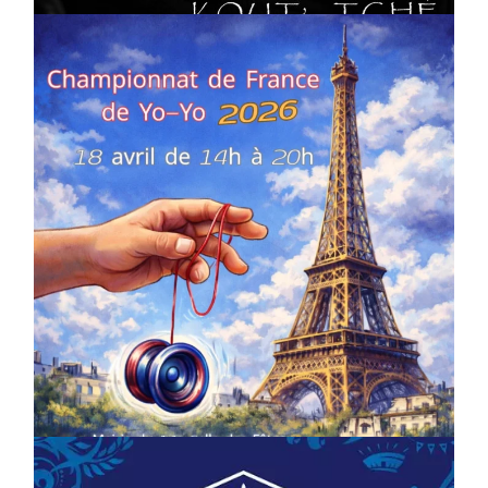
COMPÉTITIONS
CULTURE
EN FAMILLE
JEUNESSE & SPORTS
Championnat de France de la FYYA
le 18 avril – Paris 14e
On
18/03/2026
by
Webmaster2Risi