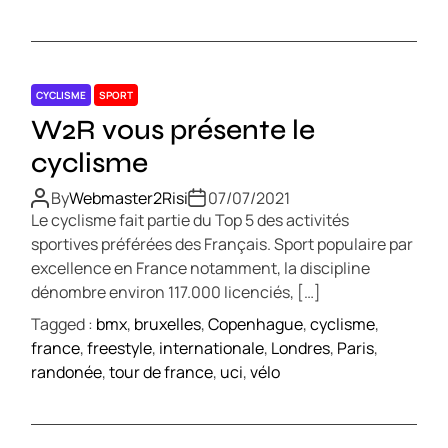
CYCLISME
SPORT
W2R vous présente le
cyclisme
By
Webmaster2Risi
07/07/2021
Le cyclisme fait partie du Top 5 des activités
sportives préférées des Français. Sport populaire par
excellence en France notamment, la discipline
dénombre environ 117.000 licenciés, […]
Tagged :
bmx
,
bruxelles
,
Copenhague
,
cyclisme
,
france
,
freestyle
,
internationale
,
Londres
,
Paris
,
randonée
,
tour de france
,
uci
,
vélo