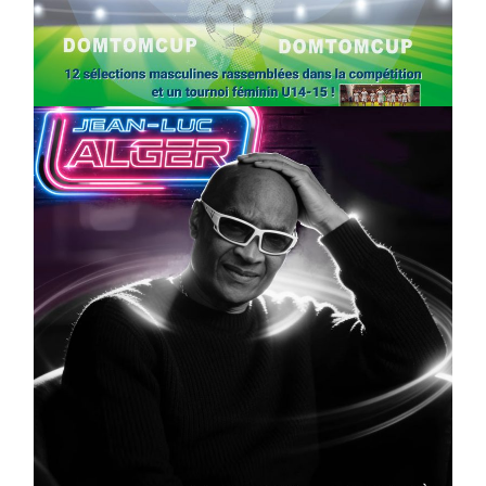
Foot : la DTC 2026 approche
On
03/04/2026
by
Webmaster2Risi
CULTURE
MUSICALE
Artiste W2R : Jean Luc ALGER
On
02/04/2026
by
Webmaster2Risi