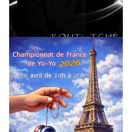
CULTURE
MUSICALE
Artiste W2R : Jean Luc ALGER
On
02/04/2026
by
Webmaster2Risi
COMPÉTITIONS
CULTURE
EN FAMILLE
JEUNESSE & SPORTS
Championnat de France de la FYYA
le 18 avril – Paris 14e