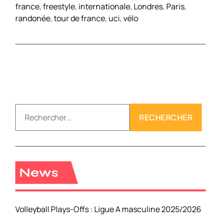
france
,
freestyle
,
internationale
,
Londres
,
Paris
,
randonée
,
tour de france
,
uci
,
vélo
R
e
c
h
e
r
News
c
h
e
Volleyball Plays-Offs : Ligue A masculine 2025/2026
r