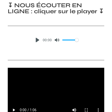
↧ NOUS ÉCOUTER EN
LIGNE : cliquer sur le player ↧
00:00
P
M
L
U
A
T
Y
E