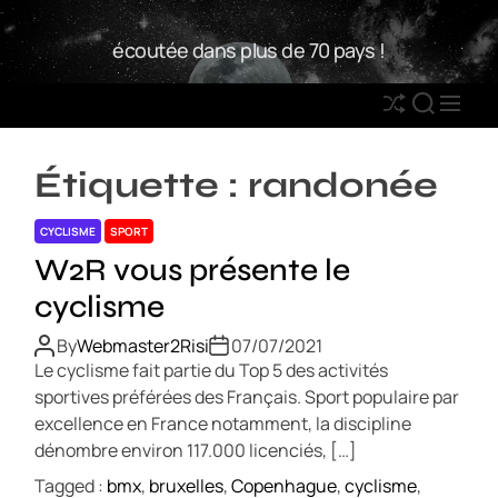
S
W
k
écoutée dans plus de 70 pays !
2
i
R
p
S
S
M
t
h
E
E
o
u
A
N
c
Étiquette :
randonée
ff
R
U
o
l
C
n
CYCLISME
SPORT
e
H
t
W2R vous présente le
e
cyclisme
n
t
By
Webmaster2Risi
07/07/2021
Le cyclisme fait partie du Top 5 des activités
sportives préférées des Français. Sport populaire par
excellence en France notamment, la discipline
dénombre environ 117.000 licenciés, […]
Tagged :
bmx
,
bruxelles
,
Copenhague
,
cyclisme
,