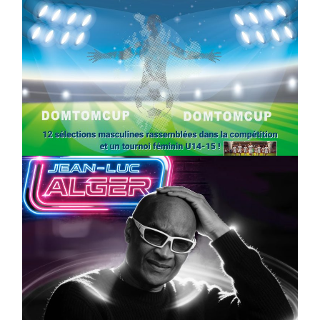
SPORT
COMPÉTITIONS
FOOTBALL
JEUNESSE & SPORTS
Foot : la DTC 2026 approche
On
03/04/2026
by
Webmaster2Risi