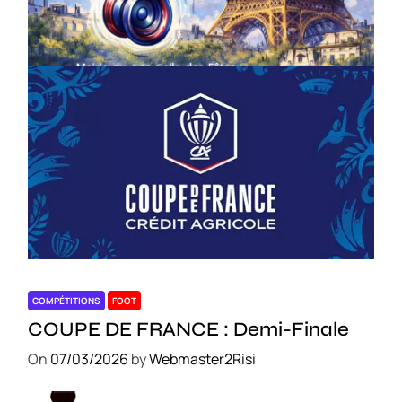
le 18 avril – Paris 14e
On
18/03/2026
by
Webmaster2Risi
COMPÉTITIONS
FOOT
COUPE DE FRANCE : Demi-Finale
On
07/03/2026
by
Webmaster2Risi