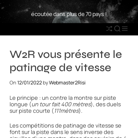
S
W
k
écoutée dans plus de 70 pays !
2
i
R
p
S
S
M
t
h
E
E
o
u
A
N
c
W2R vous présente le
ff
R
U
o
l
C
n
patinage de vitesse
e
H
t
e
On
12/01/2022
by
Webmaster2Risi
n
t
Le principe : un contre la montre sur piste
longue (
un tour fait 400 mètres
), des duels
sur piste courte (
111mètres
).
Les compétitions de patinage de vitesse se
font sur la piste dans le sens inverse des