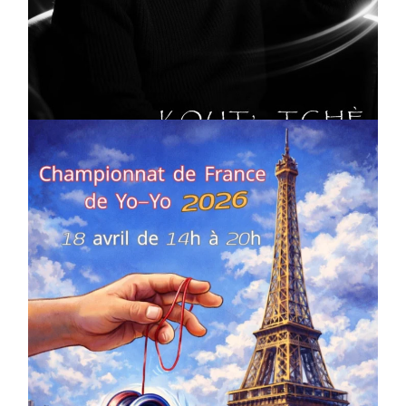
CULTURE
MUSICALE
Artiste W2R : Jean Luc ALGER
On
02/04/2026
by
Webmaster2Risi
COMPÉTITIONS
CULTURE
EN FAMILLE
JEUNESSE & SPORTS
Championnat de France de la FYYA