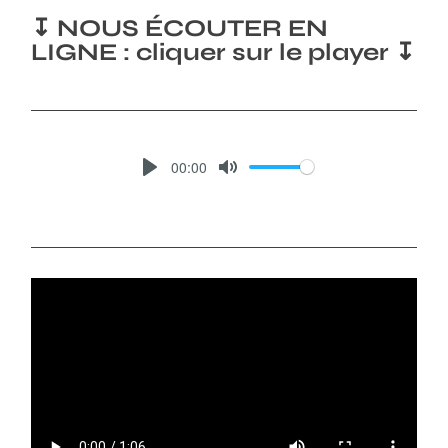
↧ NOUS ÉCOUTER EN
LIGNE : cliquer sur le player ↧
00:00
P
M
L
U
A
T
Y
E