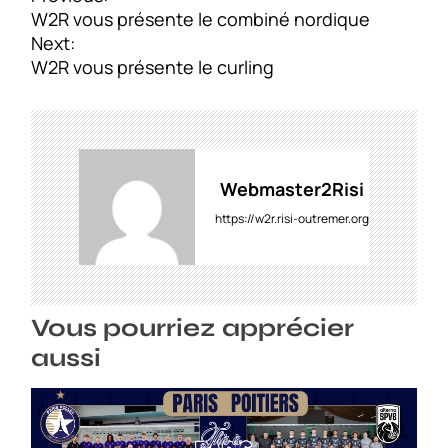
a
W2R vous présente le combiné nordique
v
Next:
i
W2R vous présente le curling
g
a
t
i
o
Webmaster2Risi
n
https://w2r.risi-outremer.org
d
e
l
’
Vous pourriez apprécier
a
r
aussi
t
i
c