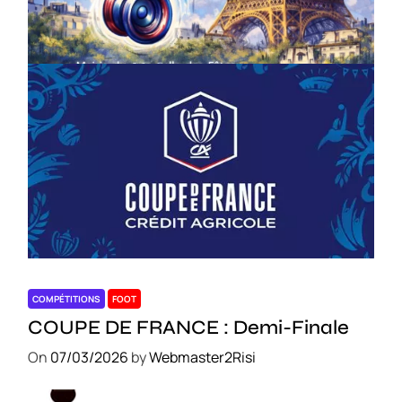
le 18 avril – Paris 14e
On
18/03/2026
by
Webmaster2Risi
COMPÉTITIONS
FOOT
COUPE DE FRANCE : Demi-Finale
On
07/03/2026
by
Webmaster2Risi