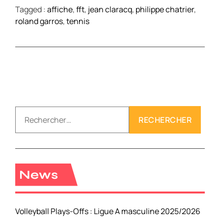
Tagged :
affiche
,
fft
,
jean claracq
,
philippe chatrier
,
roland garros
,
tennis
R
e
c
h
e
r
News
c
h
e
Volleyball Plays-Offs : Ligue A masculine 2025/2026
r