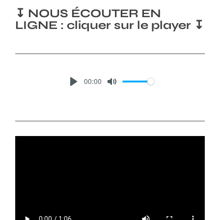
↧ NOUS ÉCOUTER EN
LIGNE : cliquer sur le player ↧
00:00
P
M
L
U
A
T
Y
E