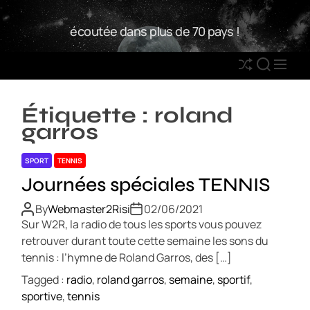
S
W
k
écoutée dans plus de 70 pays !
2
i
R
p
S
S
M
t
h
E
E
o
u
A
N
c
Étiquette :
roland
ff
R
U
o
garros
l
C
n
e
H
t
SPORT
TENNIS
e
Journées spéciales TENNIS
n
t
By
Webmaster2Risi
02/06/2021
Sur W2R, la radio de tous les sports vous pouvez
retrouver durant toute cette semaine les sons du
tennis : l’hymne de Roland Garros, des […]
Tagged :
radio
,
roland garros
,
semaine
,
sportif
,
sportive
,
tennis