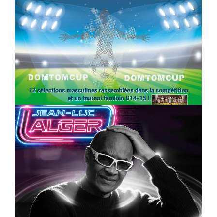
SPORT
COMPÉTITIONS
FOOTBALL
JEUNESSE & SPORTS
Foot : la DTC 2026 approche
On
03/04/2026
by
Webmaster2Risi