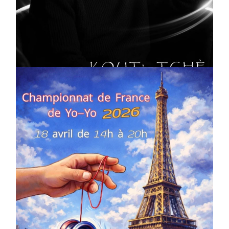
CULTURE
MUSICALE
Artiste W2R : Jean Luc ALGER
On
02/04/2026
by
Webmaster2Risi
COMPÉTITIONS
CULTURE
EN FAMILLE
JEUNESSE & SPORTS
Championnat de France de la FYYA