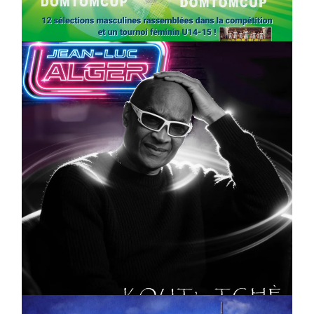
On
03/04/2026
by
Webmaster2Risi
CULTURE
MUSICALE
Artiste W2R : Jean Luc ALGER
On
02/04/2026
by
Webmaster2Risi