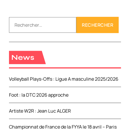
R
e
c
h
e
r
News
c
h
e
Volleyball Plays-Offs : Ligue A masculine 2025/2026
r
Foot : la DTC 2026 approche
:
Artiste W2R : Jean Luc ALGER
Championnat de France de la FYYA le 18 avril – Paris