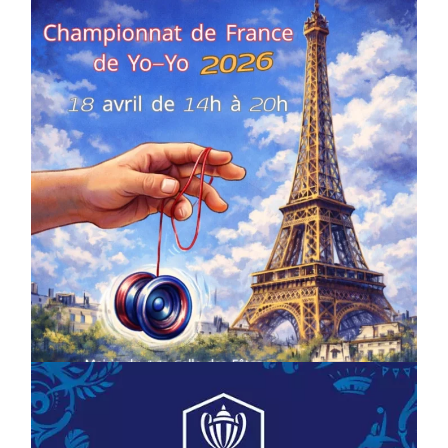
COMPÉTITIONS
CULTURE
EN FAMILLE
JEUNESSE & SPORTS
Championnat de France de la FYYA
le 18 avril – Paris 14e
On
18/03/2026
by
Webmaster2Risi