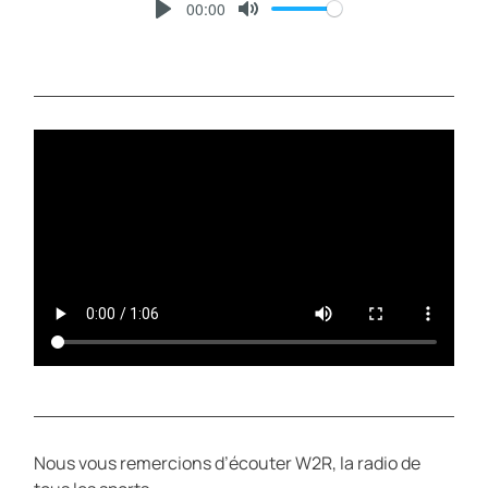
00:00
P
M
L
U
A
T
Y
E
Nous vous remercions d’écouter W2R, la radio de