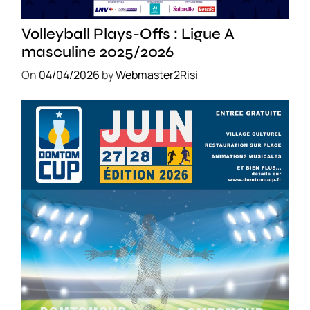
SPORT
Volleyball Plays-Offs : Ligue A
masculine 2025/2026
On
04/04/2026
by
Webmaster2Risi
SPORT
COMPÉTITIONS
FOOTBALL
JEUNESSE & SPORTS
Foot : la DTC 2026 approche