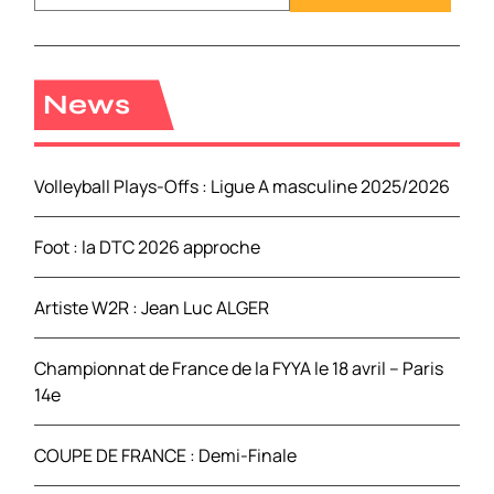
c
h
e
r
News
c
h
e
Volleyball Plays-Offs : Ligue A masculine 2025/2026
r
Foot : la DTC 2026 approche
:
Artiste W2R : Jean Luc ALGER
Championnat de France de la FYYA le 18 avril – Paris
14e
COUPE DE FRANCE : Demi-Finale