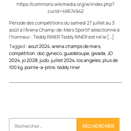
https://commons.wikimedia.org/w/index.php?
curid=49674942
Période des compétitions du samedi 27 juillet au 3
août à l’Arena Champ-de-Mars Sportif sélectionné à
l’honneur : Teddy RINER Teddy RINER est né le […]
Tagged :
aout 2024
,
arena champs de mars
,
compétition
,
doc gyneco
,
guadeloupe
,
gwada
,
JO
2024
,
jo 2028
,
judo
,
juillet 2024
,
los angeles
,
plus de
100 kg
,
pointe-a-pitre
,
teddy riner
R
e