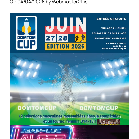
On
04/04/2026
by
Webmaster2Risi
SPORT
COMPÉTITIONS
FOOTBALL
JEUNESSE & SPORTS
Foot : la DTC 2026 approche
On
03/04/2026
by
Webmaster2Risi