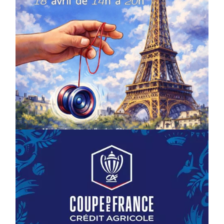
COMPÉTITIONS
CULTURE
EN FAMILLE
JEUNESSE & SPORTS
Championnat de France de la FYYA
le 18 avril – Paris 14e
On
18/03/2026
by
Webmaster2Risi