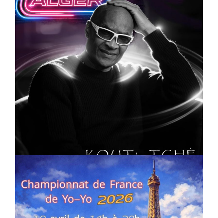
CULTURE
MUSICALE
Artiste W2R : Jean Luc ALGER
On
02/04/2026
by
Webmaster2Risi