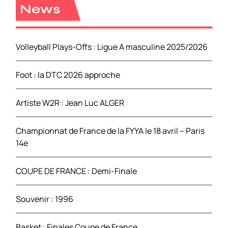
r
News
c
h
e
Volleyball Plays-Offs : Ligue A masculine 2025/2026
r
Foot : la DTC 2026 approche
:
Artiste W2R : Jean Luc ALGER
Championnat de France de la FYYA le 18 avril – Paris
14e
COUPE DE FRANCE : Demi-Finale
Souvenir : 1996
Basket : Finales Coupe de France