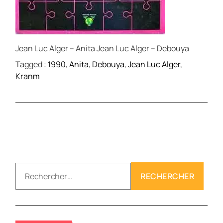
Jean Luc Alger – Anita Jean Luc Alger – Debouya
Tagged :
1990
,
Anita
,
Debouya
,
Jean Luc Alger
,
Kranm
R
e
c
h
e