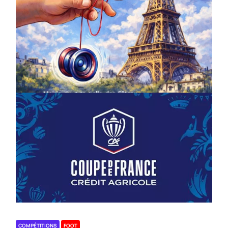
COMPÉTITIONS
CULTURE
EN FAMILLE
JEUNESSE & SPORTS
Championnat de France de la FYYA
le 18 avril – Paris 14e
On
18/03/2026
by
Webmaster2Risi
COMPÉTITIONS
FOOT