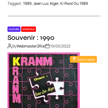
Tagged :
1989
,
Jean Luc Alger
,
Ki Rwol Ou 1989
CULTURE
MUSICALE
Souvenir : 1990
By
Webmaster2Risi
19/05/2022
1 min read