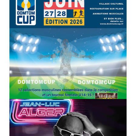
SPORT
COMPÉTITIONS
FOOTBALL
JEUNESSE & SPORTS
Foot : la DTC 2026 approche
On
03/04/2026
by
Webmaster2Risi