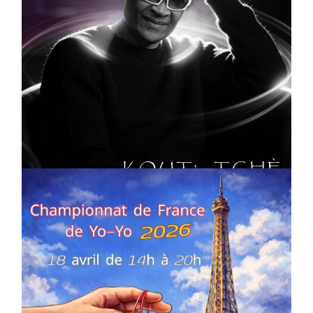
CULTURE
MUSICALE
Artiste W2R : Jean Luc ALGER
On
02/04/2026
by
Webmaster2Risi