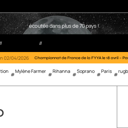
W
écoutée dans plus de 70 pays !
2
R
Votre radio
Partenaires
On
18/03/2
hampionnat de France de la FYYA le 18 avril – Paris 14e
tion
Mylène Farmer
Rihanna
Soprano
Paris
rug
0