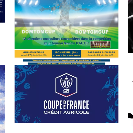
SPORT
COMPÉTITIONS
FOOTBALL
JEUNESSE & SPORTS
C
Foot : la DTC 2026 approche
A
On
03/04/2026
by
Webmaster2Risi
O