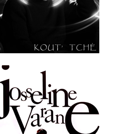
ULTURE
MUSICALE
rtiste W2R : Jean Luc ALGER
n
02/04/2026
by
Webmaster2Risi