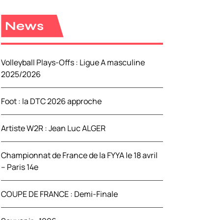
e
r
News
c
h
e
Volleyball Plays-Offs : Ligue A masculine
r
2025/2026
:
Foot : la DTC 2026 approche
Artiste W2R : Jean Luc ALGER
Championnat de France de la FYYA le 18 avril
– Paris 14e
COUPE DE FRANCE : Demi-Finale