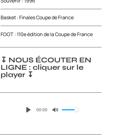
Souvenir : 1996
Basket : Finales Coupe de France
FOOT : 110e édition de la Coupe de France
↧ NOUS ÉCOUTER EN
LIGNE : cliquer sur le
player ↧
00:00
P
M
L
U
A
T