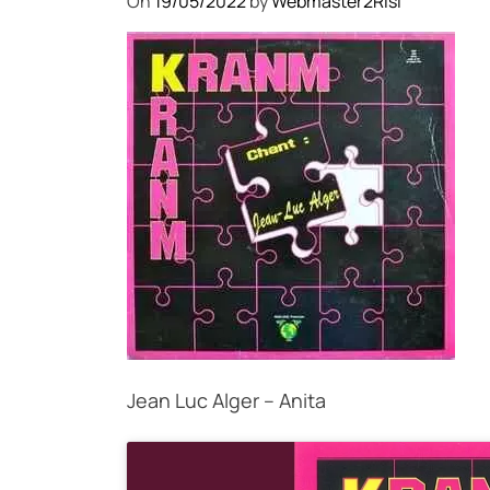
On
19/05/2022
by
Webmaster2Risi
Jean Luc Alger – Anita