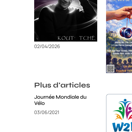
l
e
Artiste W2R : Jean Luc
Champion
ALGER
de la FYYA 
Paris 14e
02/04/2026
18/03/2026
Plus d'articles
Journée Mondiale du
Vélo
03/06/2021