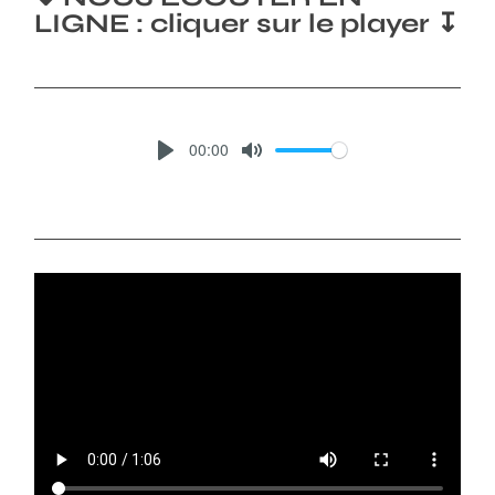
LIGNE : cliquer sur le player ↧
00:00
P
M
L
U
A
T
Y
E