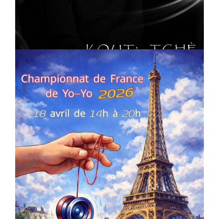
Artiste W2R : Jean Luc ALGER
On
02/04/2026
by
Webmaster2Risi
COMPÉTITIONS
CULTURE
EN FAMILLE
JEUNESSE & SPORTS
Championnat de France de la FYYA
le 18 avril – Paris 14e