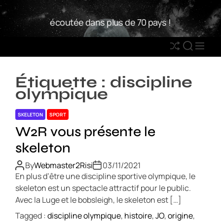
S
W
k
écoutée dans plus de 70 pays !
2
i
R
p
S
S
M
t
h
E
E
o
u
A
N
c
Étiquette :
discipline
ff
R
U
o
olympique
l
C
n
e
H
t
SKELETON
SPORT
e
W2R vous présente le
n
skeleton
t
By
Webmaster2Risi
03/11/2021
En plus d’être une discipline sportive olympique, le
skeleton est un spectacle attractif pour le public.
Avec la Luge et le bobsleigh, le skeleton est […]
Tagged :
discipline olympique
,
histoire
,
JO
,
origine
,