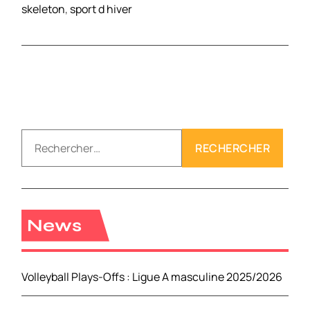
skeleton
,
sport d hiver
R
e
c
h
e
r
News
c
h
e
Volleyball Plays-Offs : Ligue A masculine 2025/2026
r