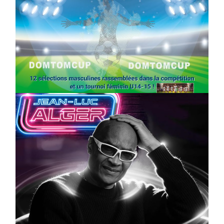
SPORT
COMPÉTITIONS
FOOTBALL
JEUNESSE & SPORTS
Foot : la DTC 2026 approche
On
03/04/2026
by
Webmaster2Risi
CULTURE
MUSICALE