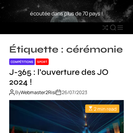
S
W
k
écoutée dans plus de 70 pays !
2
i
R
p
S
S
M
t
h
E
E
o
u
A
N
c
Étiquette :
cérémonie
ff
R
U
o
l
C
n
COMPÉTITIONS
SPORT
e
H
t
J-365 : l’ouverture des JO
e
2024 !
n
t
By
Webmaster2Risi
26/07/2023
2 min read