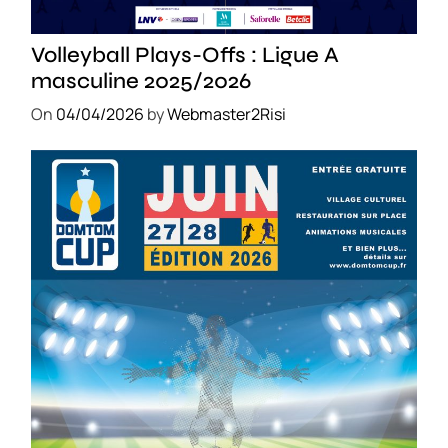
SPORT
Volleyball Plays-Offs : Ligue A
masculine 2025/2026
On
04/04/2026
by
Webmaster2Risi
SPORT
COMPÉTITIONS
FOOTBALL
JEUNESSE & SPORTS
Foot : la DTC 2026 approche