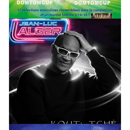
On
03/04/2026
by
Webmaster2Risi
CULTURE
MUSICALE
Artiste W2R : Jean Luc ALGER
On
02/04/2026
by
Webmaster2Risi