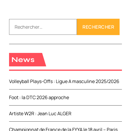
R
e
c
h
e
r
News
c
h
e
Volleyball Plays-Offs : Ligue A masculine 2025/2026
r
Foot : la DTC 2026 approche
:
Artiste W2R : Jean Luc ALGER
Championnat de France de la FYYA le 18 avril – Paris