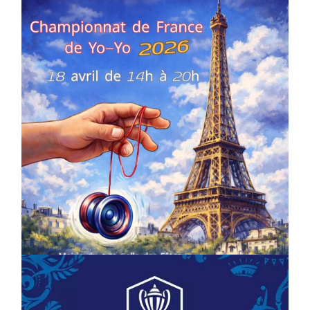
COMPÉTITIONS
CULTURE
EN FAMILLE
JEUNESSE & SPORTS
Championnat de France de la FYYA
le 18 avril – Paris 14e
On
18/03/2026
by
Webmaster2Risi