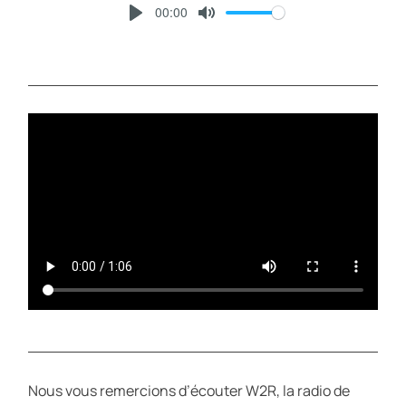
00:00
P
M
L
U
A
T
Y
E
Nous vous remercions d’écouter W2R, la radio de