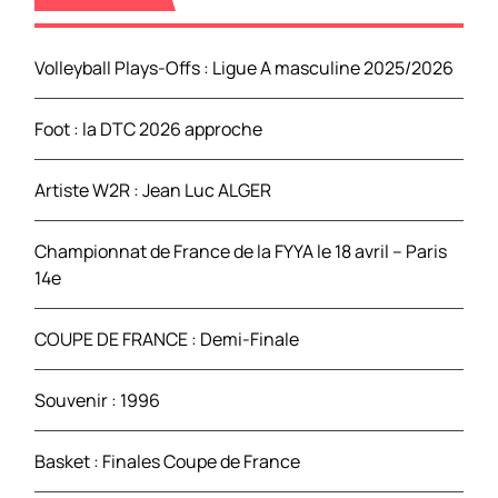
c
h
e
Volleyball Plays-Offs : Ligue A masculine 2025/2026
r
Foot : la DTC 2026 approche
:
Artiste W2R : Jean Luc ALGER
Championnat de France de la FYYA le 18 avril – Paris
14e
COUPE DE FRANCE : Demi-Finale
Souvenir : 1996
Basket : Finales Coupe de France