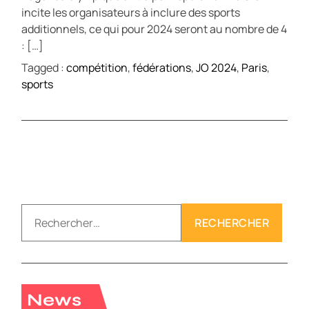
incite les organisateurs à inclure des sports
additionnels, ce qui pour 2024 seront au nombre de 4
: […]
Tagged :
compétition
,
fédérations
,
JO 2024
,
Paris
,
sports
R
e
c
h
e
r
News