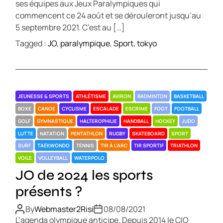
ses équipes aux Jeux Paralympiques qui
commencent ce 24 août et se dérouleront jusqu’au
5 septembre 2021. C’est au […]
Tagged :
JO
,
paralympique
,
Sport
,
tokyo
JEUNESSE & SPORTS
ATHLÉTISME
AVIRON
BADMINTON
BASKETBALL
BOXE
CANOE
CYCLISME
ESCALADE
ESCRIME
FOOT
FOOTBALL
GOLF
GYMNASTIQUE
HALTEROPHILIE
HANDBALL
HOCKEY
JUDO
LUTTE
NATATION
PENTATHLON
RUGBY
SKATEBOARD
SPORT
SURF
TAEKWONDO
TENNIS
TIR À L'ARC
TIR SPORTIF
TRIATHLON
VOILE
VOLLEYBALL
WATERPOLO
JO de 2024 les sports
présents ?
By
Webmaster2Risi
08/08/2021
L’agenda olympique anticipe. Depuis 2014 le CIO