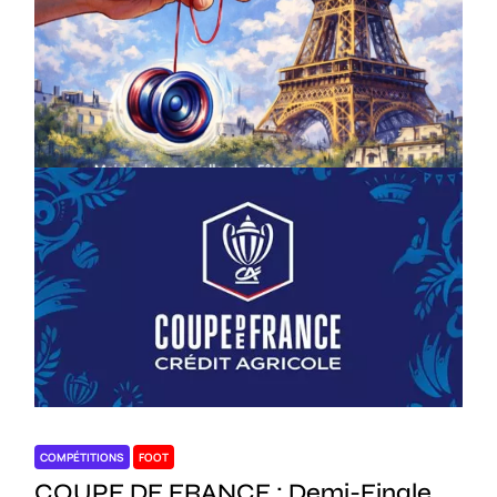
COMPÉTITIONS
CULTURE
EN FAMILLE
JEUNESSE & SPORTS
Championnat de France de la FYYA
le 18 avril – Paris 14e
On
18/03/2026
by
Webmaster2Risi
COMPÉTITIONS
FOOT
COUPE DE FRANCE : Demi-Finale