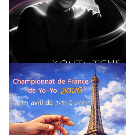
CULTURE
MUSICALE
Artiste W2R : Jean Luc ALGER
On
02/04/2026
by
Webmaster2Risi