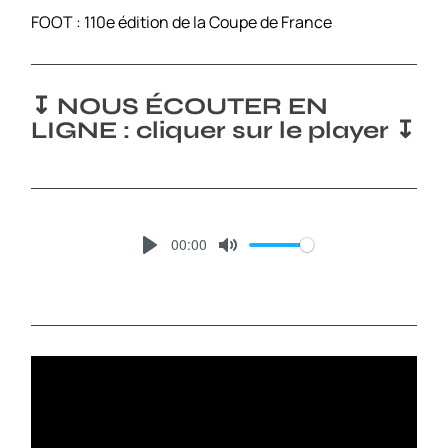
FOOT : 110e édition de la Coupe de France
↧ NOUS ÉCOUTER EN
LIGNE : cliquer sur le player ↧
00:00
P
M
L
U
A
T
Y
E