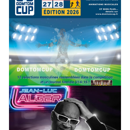
SPORT
COMPÉTITIONS
FOOTBALL
JEUNESSE & SPORTS
Foot : la DTC 2026 approche
On
03/04/2026
by
Webmaster2Risi