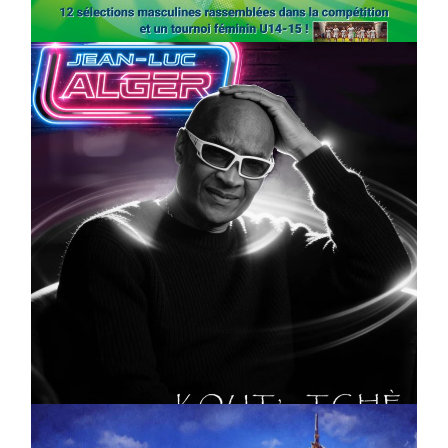
On
03/04/2026
by
Webmaster2Risi
CULTURE
MUSICALE
Artiste W2R : Jean Luc ALGER
On
02/04/2026
by
Webmaster2Risi