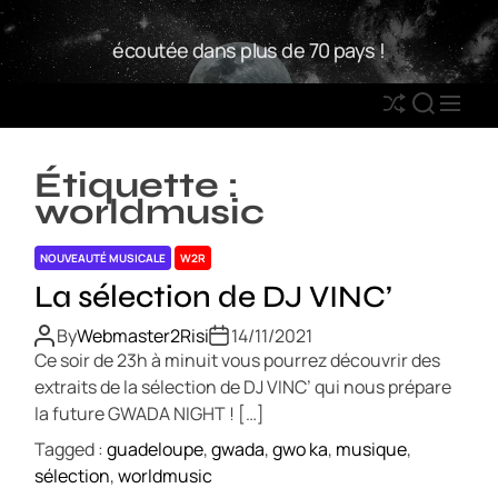
S
W
k
écoutée dans plus de 70 pays !
2
i
R
p
S
S
M
t
h
E
E
o
u
A
N
c
Étiquette :
ff
R
U
o
worldmusic
l
C
n
e
H
t
NOUVEAUTÉ MUSICALE
W2R
e
La sélection de DJ VINC’
n
t
By
Webmaster2Risi
14/11/2021
Ce soir de 23h à minuit vous pourrez découvrir des
extraits de la sélection de DJ VINC’ qui nous prépare
la future GWADA NIGHT ! […]
Tagged :
guadeloupe
,
gwada
,
gwo ka
,
musique
,
sélection
,
worldmusic