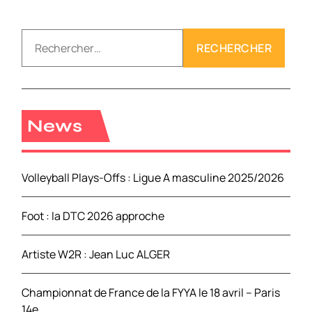
R
e
c
h
e
r
News
c
h
e
Volleyball Plays-Offs : Ligue A masculine 2025/2026
r
Foot : la DTC 2026 approche
:
Artiste W2R : Jean Luc ALGER
Championnat de France de la FYYA le 18 avril – Paris
14e