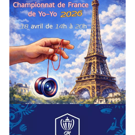
COMPÉTITIONS
CULTURE
EN FAMILLE
JEUNESSE & SPORTS
Championnat de France de la FYYA
le 18 avril – Paris 14e
On
18/03/2026
by
Webmaster2Risi