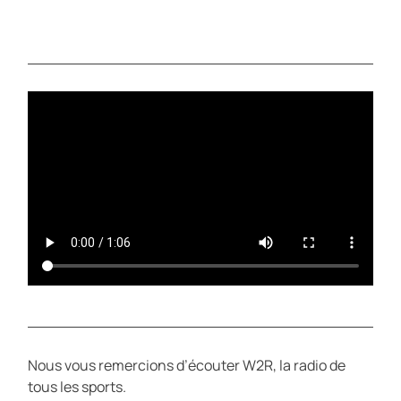
P
M
L
U
A
T
Y
E
Nous vous remercions d’écouter W2R, la radio de
tous les sports.