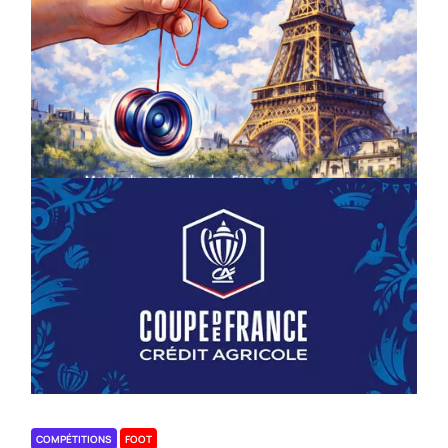
COMPÉTITIONS
CULTURE
EN FAMILLE
JEUNESSE & SPORTS
Championnat de France de la FYYA
le 18 avril – Paris 14e
On
18/03/2026
by
Webmaster2Risi
COMPÉTITIONS
FOOT