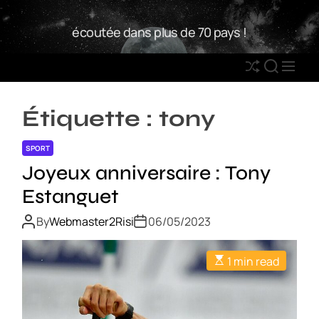
S
W
k
écoutée dans plus de 70 pays !
2
i
R
p
S
S
M
t
h
E
E
o
u
A
N
c
Étiquette :
tony
ff
R
U
o
l
C
n
SPORT
e
H
t
Joyeux anniversaire : Tony
e
Estanguet
n
t
By
Webmaster2Risi
06/05/2023
1 min read