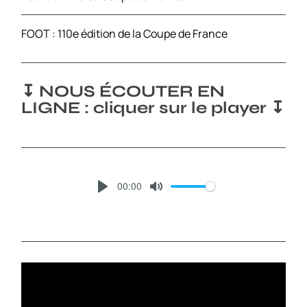
FOOT : 110e édition de la Coupe de France
↧ NOUS ÉCOUTER EN
LIGNE : cliquer sur le player ↧
00:00
P
M
L
U
A
T
Y
E