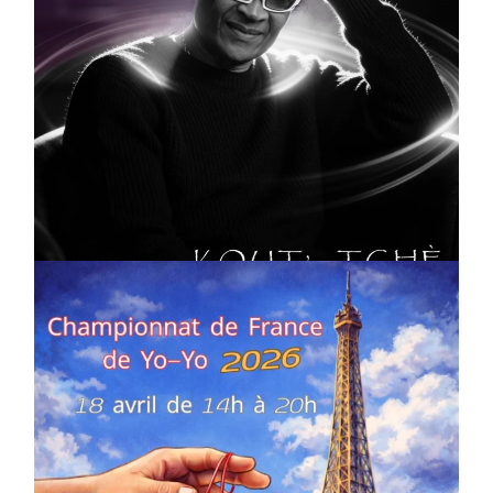
CULTURE
MUSICALE
Artiste W2R : Jean Luc ALGER
On
02/04/2026
by
Webmaster2Risi