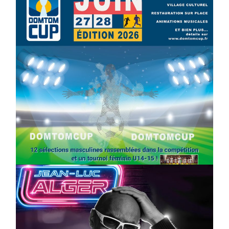
SPORT
COMPÉTITIONS
FOOTBALL
JEUNESSE & SPORTS
Foot : la DTC 2026 approche
On
03/04/2026
by
Webmaster2Risi