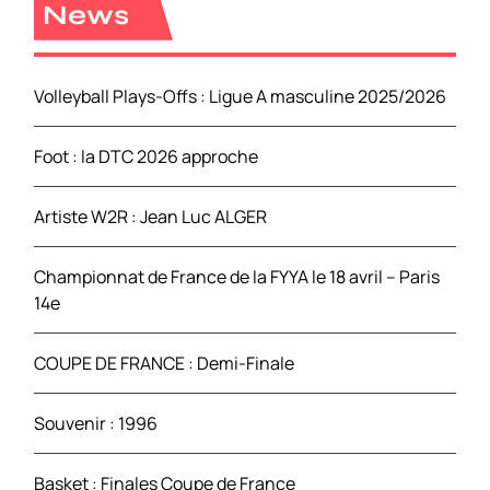
r
News
c
h
e
Volleyball Plays-Offs : Ligue A masculine 2025/2026
r
Foot : la DTC 2026 approche
:
Artiste W2R : Jean Luc ALGER
Championnat de France de la FYYA le 18 avril – Paris
14e
COUPE DE FRANCE : Demi-Finale
Souvenir : 1996
Basket : Finales Coupe de France