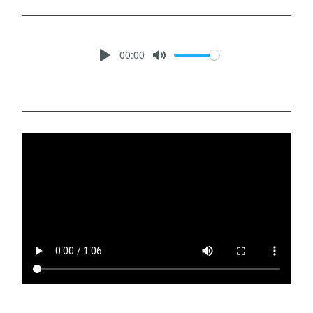
00:00
P
M
L
U
A
T
Y
E