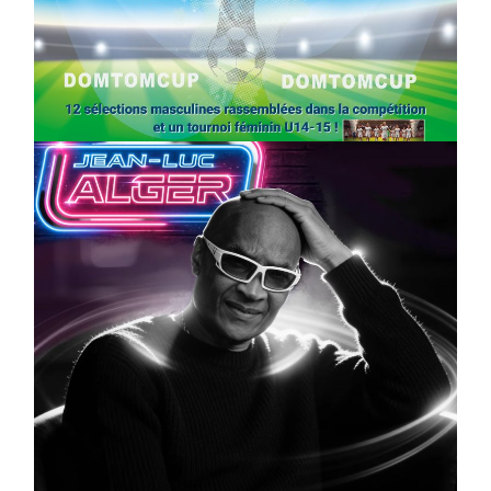
SPORT
COMPÉTITIONS
FOOTBALL
JEUNESSE & SPORTS
Foot : la DTC 2026 approche
On
03/04/2026
by
Webmaster2Risi
CULTURE
MUSICALE
Artiste W2R : Jean Luc ALGER