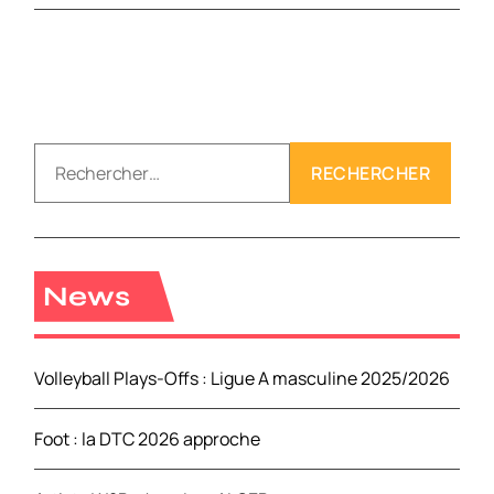
R
e
c
h
e
r
News
c
h
e
Volleyball Plays-Offs : Ligue A masculine 2025/2026
r
Foot : la DTC 2026 approche
: