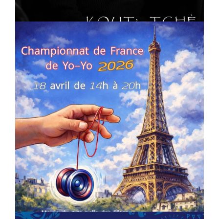
On
02/04/2026
by
Webmaster2Risi
COMPÉTITIONS
CULTURE
EN FAMILLE
JEUNESSE & SPORTS
Championnat de France de la FYYA
le 18 avril – Paris 14e
On
18/03/2026
by
Webmaster2Risi