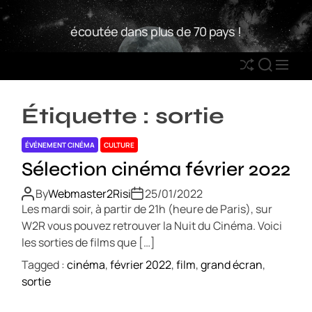
S
W
k
écoutée dans plus de 70 pays !
2
i
R
p
S
S
M
t
h
E
E
o
u
A
N
c
Étiquette :
sortie
ff
R
U
o
l
C
n
ÉVÉNEMENT CINÉMA
CULTURE
e
H
t
Sélection cinéma février 2022
e
n
By
Webmaster2Risi
25/01/2022
t
Les mardi soir, à partir de 21h (heure de Paris), sur
W2R vous pouvez retrouver la Nuit du Cinéma. Voici
les sorties de films que […]
Tagged :
cinéma
,
février 2022
,
film
,
grand écran
,
sortie