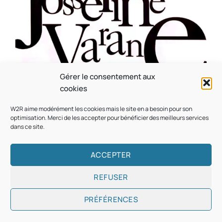
Gérer le consentement aux
CULTURE
MUSICALE
cookies
Souvenir : 1996
W2R aime modérément les cookies mais le site en a besoin pour son
On
05/03/2026
by
Webmaster2Risi
optimisation. Merci de les accepter pour bénéficier des meilleurs services
dans ce site.
ACCEPTER
REFUSER
Copyright © 2026
Designed & Developed by
ThemeinWP Team
PRÉFÉRENCES