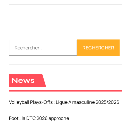
R
e
c
h
e
r
News
c
h
e
Volleyball Plays-Offs : Ligue A masculine 2025/2026
r
Foot : la DTC 2026 approche
: