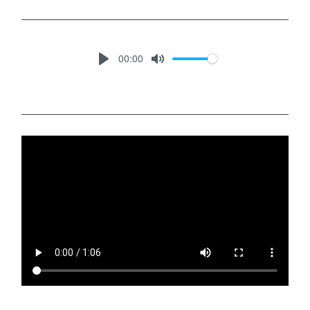
00:00
P
M
L
U
A
T
Y
E