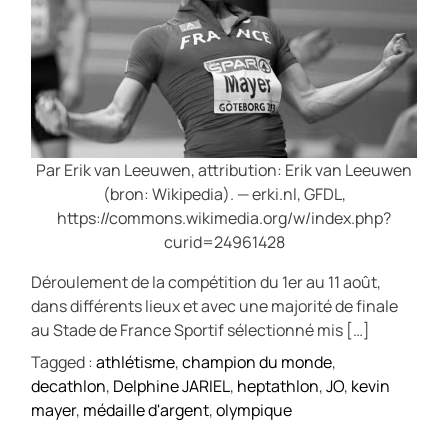
Par Erik van Leeuwen, attribution: Erik van Leeuwen
(bron: Wikipedia). — erki.nl, GFDL,
https://commons.wikimedia.org/w/index.php?
curid=24961428
Déroulement de la compétition du 1er au 11 août,
dans différents lieux et avec une majorité de finale
au Stade de France Sportif sélectionné mis […]
Tagged :
athlétisme
,
champion du monde
,
decathlon
,
Delphine JARIEL
,
heptathlon
,
JO
,
kevin
mayer
,
médaille d'argent
,
olympique