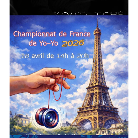
On
02/04/2026
by
Webmaster2Risi
COMPÉTITIONS
CULTURE
EN FAMILLE
JEUNESSE & SPORTS
Championnat de France de la FYYA
le 18 avril – Paris 14e
On
18/03/2026
by
Webmaster2Risi