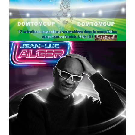
SPORT
COMPÉTITIONS
FOOTBALL
JEUNESSE & SPORTS
Foot : la DTC 2026 approche
On
03/04/2026
by
Webmaster2Risi
CULTURE
MUSICALE
Artiste W2R : Jean Luc ALGER