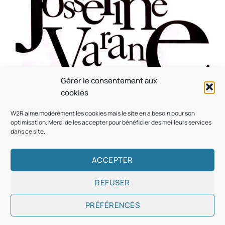
Gérer le consentement aux
CULTURE
MUSICALE
cookies
Souvenir : 1996
W2R aime modérément les cookies mais le site en a besoin pour son
On
05/03/2026
by
Webmaster2Risi
optimisation. Merci de les accepter pour bénéficier des meilleurs services
dans ce site.
ACCEPTER
REFUSER
Copyright © 2026
Designed & Developed by
ThemeinWP Team
PRÉFÉRENCES