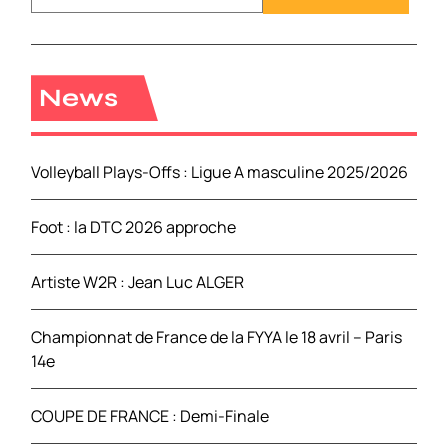
c
h
e
r
News
c
h
e
Volleyball Plays-Offs : Ligue A masculine 2025/2026
r
Foot : la DTC 2026 approche
:
Artiste W2R : Jean Luc ALGER
Championnat de France de la FYYA le 18 avril – Paris
14e
COUPE DE FRANCE : Demi-Finale