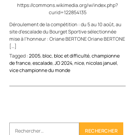
https://commons.wikimedia.org/w/index.php?
curid=122854135
Déroulement de la compétition : du 5 au 10 août, au
site d’escalade du Bourget Sportive sélectionnée
mise à l’honneur : Oriane BERTONE Oriane BERTONE
[…]
Tagged :
2005
,
bloc
,
bloc et difficulté
,
championne
de france
,
escalade
,
JO 2024
,
nice
,
nicolas januel
,
vice championne du monde
R
e