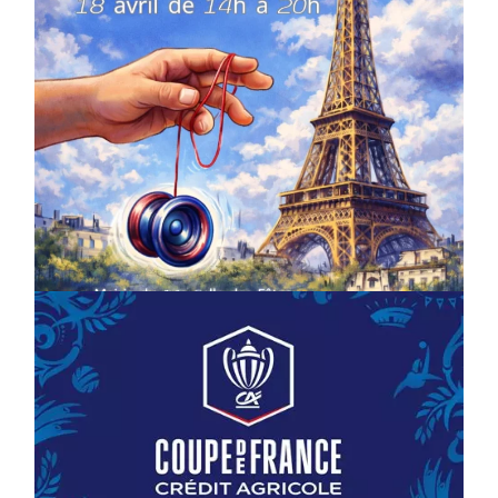
COMPÉTITIONS
CULTURE
EN FAMILLE
JEUNESSE & SPORTS
Championnat de France de la FYYA
le 18 avril – Paris 14e
On
18/03/2026
by
Webmaster2Risi