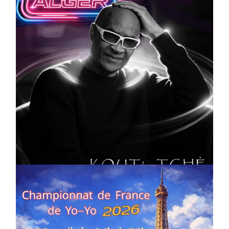
CULTURE
MUSICALE
Artiste W2R : Jean Luc ALGER
On
02/04/2026
by
Webmaster2Risi