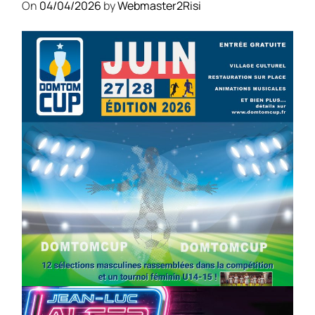
On
04/04/2026
by
Webmaster2Risi
SPORT
COMPÉTITIONS
FOOTBALL
JEUNESSE & SPORTS
Foot : la DTC 2026 approche
On
03/04/2026
by
Webmaster2Risi