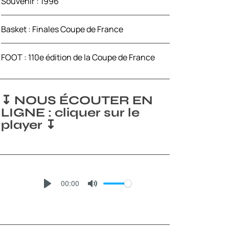
Souvenir : 1996
Basket : Finales Coupe de France
FOOT : 110e édition de la Coupe de France
↧ NOUS ÉCOUTER EN
LIGNE : cliquer sur le
player ↧
00:00
P
M
L
U
A
T