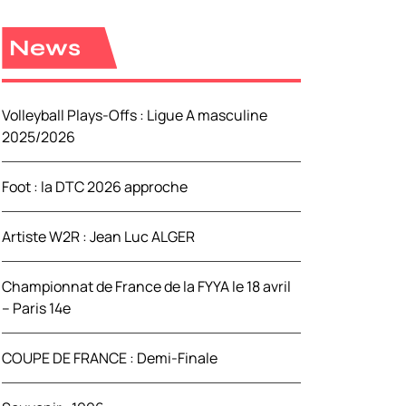
e
r
News
c
h
e
Volleyball Plays-Offs : Ligue A masculine
r
2025/2026
:
Foot : la DTC 2026 approche
Artiste W2R : Jean Luc ALGER
Championnat de France de la FYYA le 18 avril
– Paris 14e
COUPE DE FRANCE : Demi-Finale