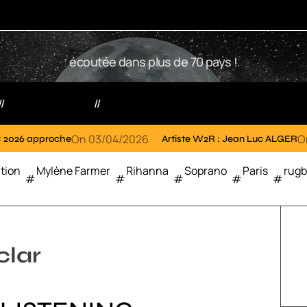
W
écoutée dans plus de 70 pays !
2
R
Votre radio
Partenaires
On
03/04/2026
On
02/04/20
che
Artiste W2R : Jean Luc ALGER
tion
Mylène Farmer
Rihanna
Soprano
Paris
rug
clar