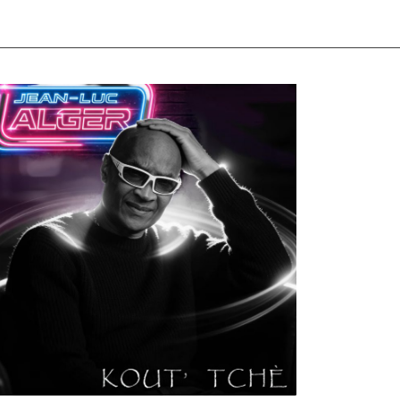
ULTURE
MUSICALE
rtiste W2R : Jean Luc ALGER
n
02/04/2026
by
Webmaster2Risi