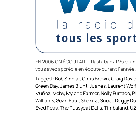
EN 2006 ON ÉCOUTAIT – flash-back ! Voici une
vous avez apprécié en écoute durant l’année 
Tagged :
Bob Sinclar
,
Chris Brown
,
Craig Davi
Green Day
,
James Blunt
,
Juanes
,
Laurent Wolf
Muñoz
,
Moby
,
Mylène Farmer
,
Nelly Furtado
,
P
Williams
,
Sean Paul
,
Shakira
,
Snoop Doggy D
Eyed Peas
,
The Pussycat Dolls
,
Timbaland
,
U2