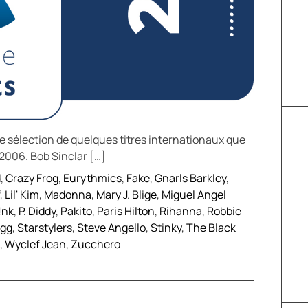
 sélection de quelques titres internationaux que
2006. Bob Sinclar […]
d
,
Crazy Frog
,
Eurythmics
,
Fake
,
Gnarls Barkley
,
,
Lil' Kim
,
Madonna
,
Mary J. Blige
,
Miguel Angel
!nk
,
P. Diddy
,
Pakito
,
Paris Hilton
,
Rihanna
,
Robbie
ogg
,
Starstylers
,
Steve Angello
,
Stinky
,
The Black
,
Wyclef Jean
,
Zucchero