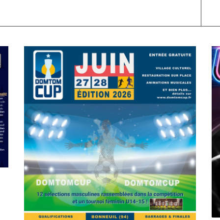
SPORT
COMPÉTITIONS
FOOTBALL
JEUNESSE & SPORTS
C
Foot : la DTC 2026 approche
A
On
03/04/2026
by
Webmaster2Risi
O