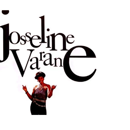
ULTURE
MUSICALE
ouvenir : 1996
n
05/03/2026
by
Webmaster2Risi