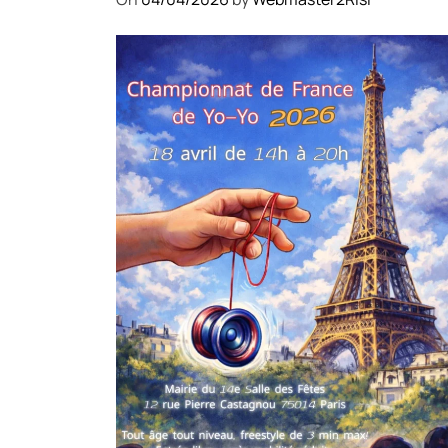
COMPÉTITIONS
CULTURE
EN FAMILLE
JEUNESSE & SPORTS
Championnat de France de la
FYYA le 18 avril – Paris 14e
On
18/03/2026
by
Webmaster2Risi