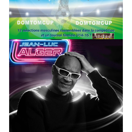
SPORT
COMPÉTITIONS
FOOTBALL
JEUNESSE & SPORTS
Foot : la DTC 2026 approche
On
03/04/2026
by
Webmaster2Risi
CULTURE
MUSICALE
Artiste W2R : Jean Luc ALGER