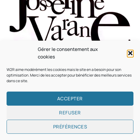
Gérer le consentement aux
CULTURE
MUSICALE
cookies
Souvenir : 1996
W2R aime modérément les cookies mais le site en a besoin pour son
On
05/03/2026
by
Webmaster2Risi
optimisation. Merci de les accepter pour bénéficier des meilleurs services
dans ce site.
ACCEPTER
REFUSER
Copyright © 2026
Designed & Developed by
ThemeinWP Team
PRÉFÉRENCES