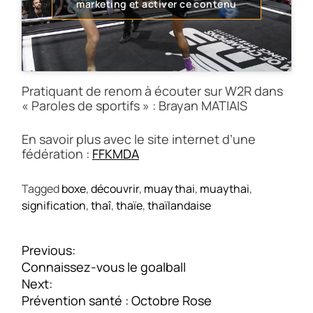
marketing et activer ce contenu
Pratiquant de renom à écouter sur W2R dans
« Paroles de sportifs » : Brayan MATIAIS
En savoir plus avec le site internet d’une
fédération :
FFKMDA
Tagged
boxe
,
découvrir
,
muay thai
,
muaythai
,
signification
,
thaî
,
thaïe
,
thaïlandaise
N
Previous:
a
Connaissez-vous le goalball
v
Next:
i
Prévention santé : Octobre Rose