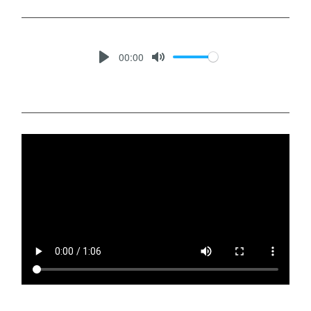
00:00
P
M
L
U
A
T
Y
E