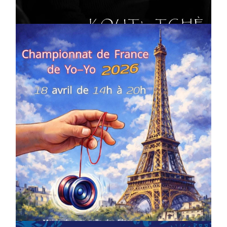
On
02/04/2026
by
Webmaster2Risi
COMPÉTITIONS
CULTURE
EN FAMILLE
JEUNESSE & SPORTS
Championnat de France de la FYYA
le 18 avril – Paris 14e
On
18/03/2026
by
Webmaster2Risi