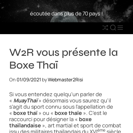
S
W
k
écoutée dans plus de 70 pays !
2
i
R
p
S
S
M
t
h
E
E
o
u
A
N
c
W2R vous présente la
ff
R
U
o
l
C
n
Boxe Thaï
e
H
t
e
On
01/09/2021
by
Webmaster2Risi
n
t
Si vous entendez quelqu’un parler de
«
MuayThaï
» désormais vous saurez qu’il
s’agit du sport connu sous l’appellation de
«
boxe thaï
» ou «
boxe thaïe
». C’est le
raccourci pour désigner la «
boxe
thaïlandaise
», art martial et sport de combat
ème
issu des militaires thaïlandais du XVI
siècle.