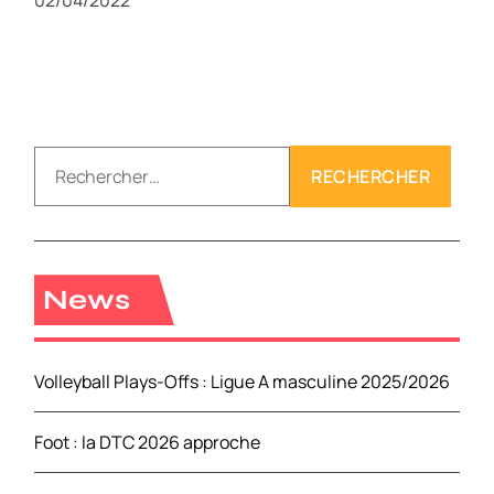
02/04/2022
R
e
c
h
e
r
News
c
h
e
Volleyball Plays-Offs : Ligue A masculine 2025/2026
r
Foot : la DTC 2026 approche
: